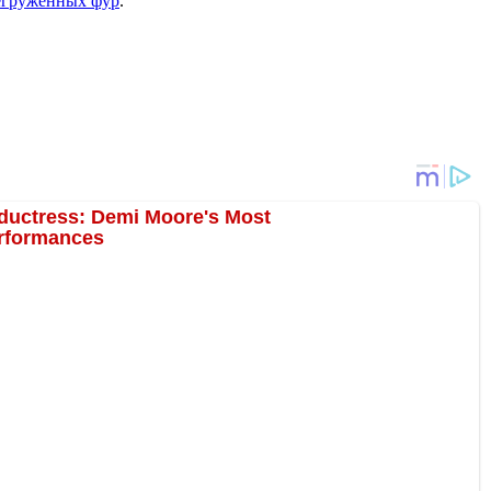
регруженных фур
.