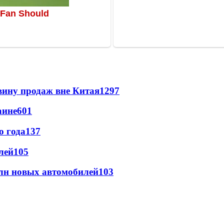
вину продаж вне Китая
1297
аине
601
о года
137
лей
105
млн новых автомобилей
103