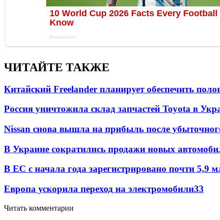
ЧИТАЙТЕ ТАКЖЕ
Китайский Freelander планирует обеспечить поло
Россия уничтожила склад запчастей Toyota в Укр
Nissan снова вышла на прибыль после убыточног
В Украине сократились продажи новых автомоби
В ЕС с начала года зарегистрировано почти 5,9 
Европа ускорила переход на электромобили
33
Читать комментарии