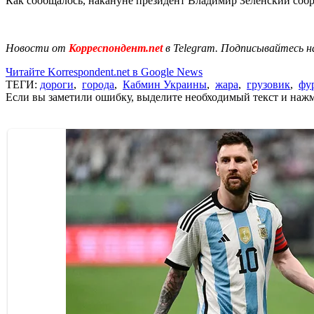
Как сообщалось, накануне президент Владимир Зеленский соб
Новости от
Корреспондент.net
в Telegram. Подписывайтесь н
Читайте Korrespondent.net в Google News
ТЕГИ:
дороги
,
города
,
Кабмин Украины
,
жара
,
грузовик
,
фу
Если вы заметили ошибку, выделите необходимый текст и нажми