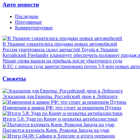
Авто новости
Последние
Популярные
Комментируемые
В Украине сократились продажи новых автомобилей
Россия уничтожила склад запчастей Toyota в Украине
Китайский Freelander планирует обеспечить половину продаж 
Nissan снова вышла на прибыль после убыточного года
В ЕС с начала года зарегистрировано почти 5,9 млн новых авт
Сюжеты
Эскалация для Европы. Российский дрон в Лейпциге
Изменения в армии РФ: что стоит за решением Путина
Итоги 5.8: Удар по Киеву и нехватка антибаллистики
Пытаются взломать Киев. Реакция Запада на удар