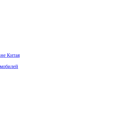
вне Китая
омобилей