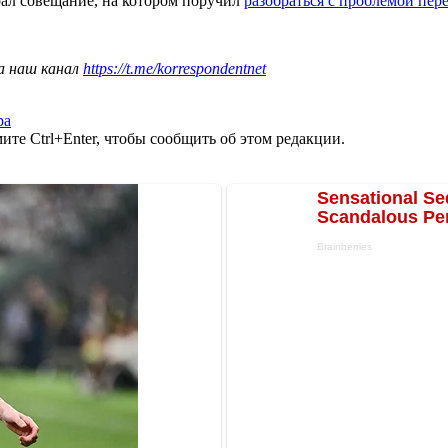
рал совещание, на котором поручил
разобраться с проблемой пе
а наш канал
https://t.me/korrespondentnet
ра
те Ctrl+Enter, чтобы сообщить об этом редакции.