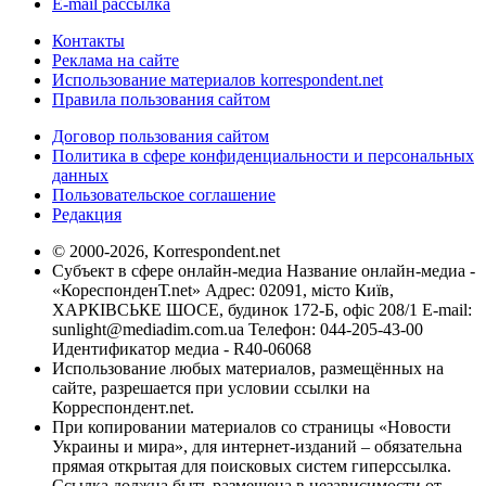
E-mail рассылка
Контакты
Реклама на сайте
Использование материалов korrespondent.net
Правила пользования сайтом
Договор пользования сайтом
Политика в сфере конфиденциальности и персональных
данных
Пользовательское соглашение
Редакция
© 2000-2026, Korrespondent.net
Субъект в сфере онлайн-медиа Название онлайн-медиа -
«КореспонденТ.net» Адрес: 02091, місто Київ,
ХАРКІВСЬКЕ ШОСЕ, будинок 172-Б, офіс 208/1 E-mail:
sunlight@mediadim.com.ua
Телефон: 044-205-43-00
Идентификатор медиа - R40-06068
Использование любых материалов, размещённых на
сайте, разрешается при условии ссылки на
Корреспондент.net.
При копировании материалов со страницы «Новости
Украины и мира», для интернет-изданий – обязательна
прямая открытая для поисковых систем гиперссылка.
Ссылка должна быть размещена в независимости от