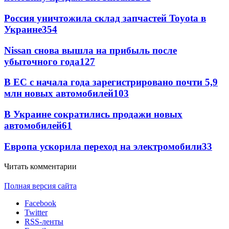
Россия уничтожила склад запчастей Toyota в
Украине
354
Nissan снова вышла на прибыль после
убыточного года
127
В ЕС с начала года зарегистрировано почти 5,9
млн новых автомобилей
103
В Украине сократились продажи новых
автомобилей
61
Европа ускорила переход на электромобили
33
Читать комментарии
Полная версия сайта
Facebook
Twitter
RSS-ленты