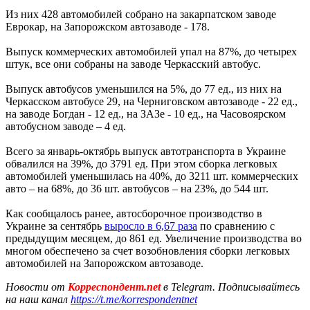
Из них 428 автомобилей собрано на закарпатском заводе
Еврокар, на Запорожском автозаводе - 178.
Выпуск коммерческих автомобилей упал на 87%, до четырех
штук, все они собраны на заводе Черкасский автобус.
Выпуск автобусов уменьшился на 5%, до 77 ед., из них на
Черкасском автобусе 29, на Черниговском автозаводе - 22 ед.,
на заводе Богдан - 12 ед., на ЗАЗе - 10 ед., на Часовоярском
автобусном заводе – 4 ед.
Всего за январь-октябрь выпуск автотранспорта в Украине
обвалился на 39%, до 3791 ед. При этом сборка легковых
автомобилей уменьшилась на 40%, до 3211 шт. коммерческих
авто – на 68%, до 36 шт. автобусов – на 23%, до 544 шт.
Как сообщалось ранее, автосборочное производство в
Украине за сентябрь
выросло в 6,67 раза
по сравнению с
предыдущим месяцем, до 861 ед. Увеличение производства во
многом обеспечено за счет возобновления сборки легковых
автомобилей на Запорожском автозаводе.
Новости от
Корреспондент.net
в Telegram. Подписывайтесь
на наш канал
https://t.me/korrespondentnet