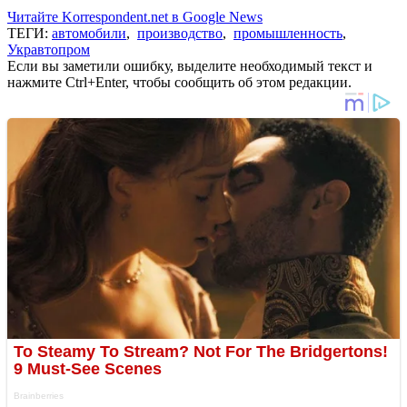
Читайте Korrespondent.net в Google News
ТЕГИ:
автомобили
,
производство
,
промышленность
,
Укравтопром
Если вы заметили ошибку, выделите необходимый текст и
нажмите Ctrl+Enter, чтобы сообщить об этом редакции.