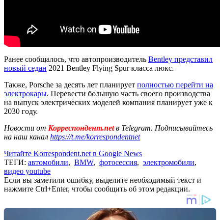
Ранее сообщалось, что автопроизводитель
Bentley представил
новый седан
2021 Bentley Flying Spur класса люкс.
Также, Porsche за десять лет планирует
полностью перейти на
электрокары
. Перевести большую часть своего производства
на выпуск электрических моделей компания планирует уже к
2030 году.
Новости от
Корреспондент.net
в Telegram. Подписывайтесь
на наш канал
https://t.me/korrespondentnet
Читайте Korrespondent.net в Google News
ТЕГИ:
автомобили
,
BMW
,
фотосессия
,
электромобили
,
видео youtube
Если вы заметили ошибку, выделите необходимый текст и
нажмите Ctrl+Enter, чтобы сообщить об этом редакции.