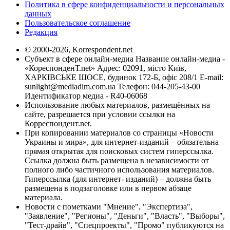
Политика в сфере конфиденциальности и персональных
данных
Пользовательское соглашение
Редакция
© 2000-2026, Korrespondent.net
Субъект в сфере онлайн-медиа Название онлайн-медиа -
«КореспонденТ.net» Адрес: 02091, місто Київ,
ХАРКІВСЬКЕ ШОСЕ, будинок 172-Б, офіс 208/1 E-mail:
sunlight@mediadim.com.ua
Телефон: 044-205-43-00
Идентификатор медиа - R40-06068
Использование любых материалов, размещённых на
сайте, разрешается при условии ссылки на
Корреспондент.net.
При копировании материалов со страницы «Новости
Украины и мира», для интернет-изданий – обязательна
прямая открытая для поисковых систем гиперссылка.
Ссылка должна быть размещена в независимости от
полного либо частичного использования материалов.
Гиперссылка (для интернет- изданий) – должна быть
размещена в подзаголовке или в первом абзаце
материала.
Новости с пометками "Мнение", "Экспертиза",
"Заявление", "Регионы", "Деньги", "Власть", "Выборы",
"Тест-драйв", "Спецпроекты", "Промо" публикуются на