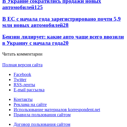
В Украине сократились продажи новых
автомобилей
125
В ЕС с начала года зарегистрировано почти 5,9
млн новых автомобилей
28
Бензин лидирует: какие авто чаще всего ввозили
в Украину с начала года
20
Читать комментарии
Полная версия сайта
Facebook
Twitter
RSS-ленты
E-mail рассылка
Контакты
Реклама на сайте
Использование материалов korrespondent.net
Правила пользования сайтом
Договор пользования сайтом