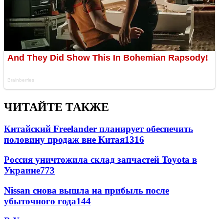
ЧИТАЙТЕ ТАКЖЕ
Китайский Freelander планирует обеспечить
половину продаж вне Китая
1316
Россия уничтожила склад запчастей Toyota в
Украине
773
Nissan снова вышла на прибыль после
убыточного года
144