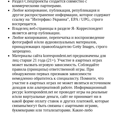
Раздел Спецпроекты создается совместно с
коммерческими партнерами.
Любое копирование, публикация, републикация и
другое распространение информации, которое содержит
ссылку на "Интерфакс-Украина", EPA / UPG, строго
воспрещается.
Владелец веб-страницы в разделе Я- Корреспондент
является автор публикации.
Любое копирование, перепечатка и воспроизведение
фотографий и/или аудиовизуальных материалов,
принадлежащих правообладателю Getty Images, строго
запрещено.
Материалы сайта korrespondent.net предназначены для
лиц старше 21 года (21+). Участие в азартных играх
может вызвать игровую зависимость. Соблюдайте
правила (принципы) ответственной игры. При
обнаружении первых признаков зависимости
немедленно обратитесь к специалисту. Помните, что
участие в азартных играх не может являться источником
доходов или альтернативой работе. Информационный
ресурс korrespondent.net не проводит игры на реальные
и/или виртуальные деньги, сайт не принимает ни в
какой форме оплату ставок и других платежей, которые
связаны/могут быть связаны с азартными играми,
букмекерами или тотализаторами. Какие-либо