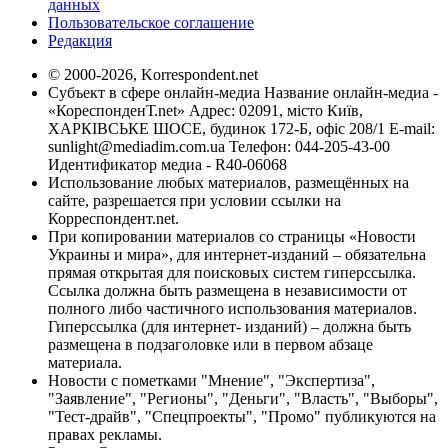
данных
Пользовательское соглашение
Редакция
© 2000-2026, Korrespondent.net
Субъект в сфере онлайн-медиа Название онлайн-медиа -
«КореспонденТ.net» Адрес: 02091, місто Київ,
ХАРКІВСЬКЕ ШОСЕ, будинок 172-Б, офіс 208/1 E-mail:
sunlight@mediadim.com.ua
Телефон: 044-205-43-00
Идентификатор медиа - R40-06068
Использование любых материалов, размещённых на
сайте, разрешается при условии ссылки на
Корреспондент.net.
При копировании материалов со страницы «Новости
Украины и мира», для интернет-изданий – обязательна
прямая открытая для поисковых систем гиперссылка.
Ссылка должна быть размещена в независимости от
полного либо частичного использования материалов.
Гиперссылка (для интернет- изданий) – должна быть
размещена в подзаголовке или в первом абзаце
материала.
Новости с пометками "Мнение", "Экспертиза",
"Заявление", "Регионы", "Деньги", "Власть", "Выборы",
"Тест-драйв", "Спецпроекты", "Промо" публикуются на
правах рекламы.