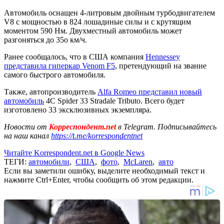
Автомобиль оснащен 4-литровым двойным турбодвигателем
V8 с мощностью в 824 лошадиные силы и с крутящим
моментом 590 Нм. Двухместный автомобиль может
разгоняться до 35о км/ч.
Ранее сообщалось, что в США компания
Hennessey
представила гиперкар Venom F5
, претендующий на звание
самого быстрого автомобиля.
Также, автопроизводитель
Alfa Romeo представил новый
автомобиль
4C Spider 33 Stradale Tributo. Всего будет
изготовлено 33 эксклюзивных экземпляра.
Новости от
Корреспондент.net
в Telegram. Подписывайтесь
на наш канал
https://t.me/korrespondentnet
Читайте Korrespondent.net в Google News
ТЕГИ:
автомобили
,
США
,
фото
,
McLaren
,
авто
Если вы заметили ошибку, выделите необходимый текст и
нажмите Ctrl+Enter, чтобы сообщить об этом редакции.