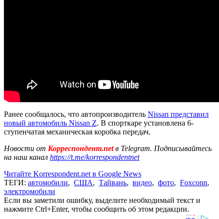
Ранее сообщалось, что автопроизводитель
Nissan представил
новый автомобиль Nissan Z
. В спорткаре установлена 6-
ступенчатая механическая коробка передач.
Новости от
Корреспондент.net
в Telegram. Подписывайтесь
на наш канал
https://t.me/korrespondentnet
Читайте Korrespondent.net в Google News
ТЕГИ:
автомобили
,
США
,
Тайвань
,
видео
,
фото
,
Foxconn
,
электромобили
Если вы заметили ошибку, выделите необходимый текст и
нажмите Ctrl+Enter, чтобы сообщить об этом редакции.