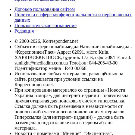
Договор пользования сайтом
Политика в сфере конфиденциальности и персональных
данных
Пользовательское соглашение
Редакция
© 2000-2026, Korrespondent.net
Субъект в сфере онлайн-медиа Название онлайн-медиа -
«КореспонденТ.net» Адрес: 02091, місто Київ,
ХАРКІВСЬКЕ ШОСЕ, будинок 172-Б, офіс 208/1 E-mail:
sunlight@mediadim.com.ua
Телефон: 044-205-43-00
Идентификатор медиа - R40-06068
Использование любых материалов, размещённых на
сайте, разрешается при условии ссылки на
Корреспондент.net.
При копировании материалов со страницы «Новости
Украины и мира», для интернет-изданий – обязательна
прямая открытая для поисковых систем гиперссылка.
Ссылка должна быть размещена в независимости от
полного либо частичного использования материалов.
Гиперссылка (для интернет- изданий) – должна быть
размещена в подзаголовке или в первом абзаце
материала.
Новости с пометками "Мнение", "Экспертиза",