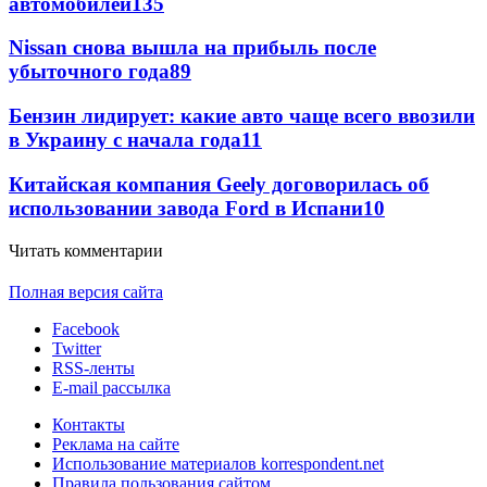
автомобилей
135
Nissan снова вышла на прибыль после
убыточного года
89
Бензин лидирует: какие авто чаще всего ввозили
в Украину с начала года
11
Китайская компания Geely договорилась об
использовании завода Ford в Испани
10
Читать комментарии
Полная версия сайта
Facebook
Twitter
RSS-ленты
E-mail рассылка
Контакты
Реклама на сайте
Использование материалов korrespondent.net
Правила пользования сайтом