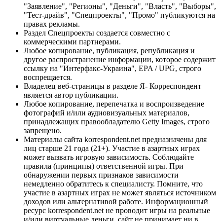
"Заявление", "Регионы", "Деньги", "Власть", "Выборы",
"Тест-драйв", "Спецпроекты", "Промо" публикуются на
правах рекламы.
Раздел Спецпроекты создается совместно с
коммерческими партнерами.
Любое копирование, публикация, републикация и
другое распространение информации, которое содержит
ссылку на "Интерфакс-Украина", EPA / UPG, строго
воспрещается.
Владелец веб-страницы в разделе Я- Корреспондент
является автор публикации.
Любое копирование, перепечатка и воспроизведение
фотографий и/или аудиовизуальных материалов,
принадлежащих правообладателю Getty Images, строго
запрещено.
Материалы сайта korrespondent.net предназначены для
лиц старше 21 года (21+). Участие в азартных играх
может вызвать игровую зависимость. Соблюдайте
правила (принципы) ответственной игры. При
обнаружении первых признаков зависимости
немедленно обратитесь к специалисту. Помните, что
участие в азартных играх не может являться источником
доходов или альтернативой работе. Информационный
ресурс korrespondent.net не проводит игры на реальные
и/или виртуальные деньги, сайт не принимает ни в