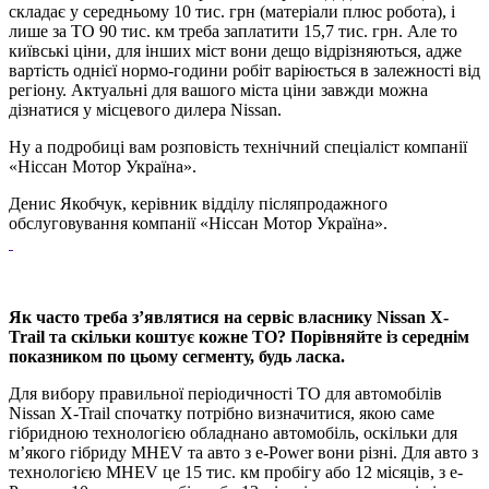
складає у середньому 10 тис. грн (матеріали плюс робота), і
лише за ТО 90 тис. км треба заплатити 15,7 тис. грн. Але то
київські ціни, для інших міст вони дещо відрізняються, адже
вартість однієї нормо-години робіт варіюється в залежності від
регіону. Актуальні для вашого міста ціни завжди можна
дізнатися у місцевого дилера Nissan.
Ну а подробиці вам розповість технічний спеціаліст компанії
«Ніссан Мотор Україна».
Денис Якобчук, керівник відділу післяпродажного
обслуговування компанії «Ніссан Мотор Україна».
Як часто треба з’являтися на сервіс власнику Nissan X-
Trail та скільки коштує кожне ТО? Порівняйте із середнім
показником по цьому сегменту, будь ласка.
Для вибору правильної періодичності ТО для автомобілів
Nissan X-Trail спочатку потрібно визначитися, якою саме
гібридною технологією обладнано автомобіль, оскільки для
м’якого гібриду MHEV та авто з e-Power вони різні. Для авто з
технологією MHEV це 15 тис. км пробігу або 12 місяців, з e-