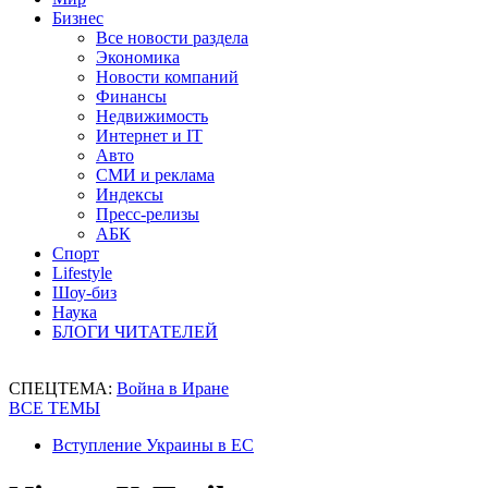
Бизнес
Все новости раздела
Экономика
Новости компаний
Финансы
Недвижимость
Интернет и IT
Авто
СМИ и реклама
Индексы
Пресс-релизы
АБК
Спорт
Lifestyle
Шоу-биз
Наука
БЛОГИ ЧИТАТЕЛЕЙ
СПЕЦТЕМА:
Война в Иране
ВСЕ ТЕМЫ
Вступление Украины в ЕС