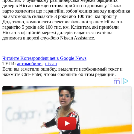
проблем. У будь-якому разі дилерська мережа офіційних
дилерів Ніссан завжди готова прийти на допомогу. Також
варто зазначити що гарантійні зобов’язання заводу виробника
на автомобіль складають 3 роки або 100 тис. км пробігу.
Додатково, компоненти електрифікованої трансмісії мають
гарантію 5 років або 100 тис. км. Клієнтам, які придбали
Ніссан в офіційній мережі дилерів надається технічна
допомога в дорозі службою Nissan Assistance.
Читайте Korrespondent.net в Google News
ТЕГИ:
автомобили
,
nissan
Если вы заметили ошибку, выделите необходимый текст и
нажмите Ctrl+Enter, чтобы сообщить об этом редакции.