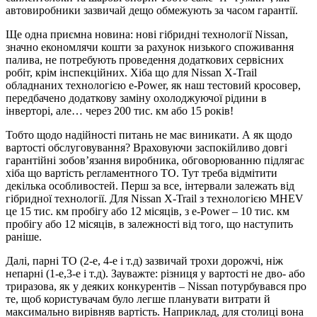
автовиробники зазвичай дещо обмежують за часом гарантії.
Ще одна приємна новина: нові гібридні технології Nissan,
значно економлячи кошти за рахунок низького споживання
палива, не потребують проведення додаткових сервісних
робіт, крім інспекційних. Хіба що для Nissan X-Trail
обладнаних технологією e-Power, як наш тестовий кросовер,
передбачено додаткову заміну охолоджуючої рідини в
інверторі, але… через 200 тис. км або 15 років!
Тобто щодо надійності питань не має виникати. А як щодо
вартості обслуговування? Враховуючи заспокійливо довгі
гарантійні зобов’язання виробника, обговорюванню підлягає
хіба що вартість регламентного ТО. Тут треба відмітити
декілька особливостей. Перш за все, інтервали залежать від
гібридної технології. Для Nissan X-Trail з технологією MHEV
це 15 тис. км пробігу або 12 місяців, з e-Power – 10 тис. км
пробігу або 12 місяців, в залежності від того, що наступить
раніше.
Далі, парні ТО (2-е, 4-е і т.д) зазвичай трохи дорожчі, ніж
непарні (1-е,3-е і т.д). Зауважте: різниця у вартості не дво- або
триразова, як у деяких конкурентів – Nissan потурбувався про
те, щоб користувачам було легше планувати витрати й
максимально вирівняв вартість. Наприклад, для столиці вона