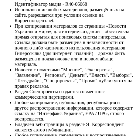
Идентификатор медиа - R40-06068
Использование любых материалов, размещённых на
сайте, разрешается при условии ссылки на
Корреспондент.net.
При копировании материалов со страницы «Новости
Украины и мира», для интернет-изданий – обязательна
прямая открытая для поисковых систем гиперссылка.
Ссылка должна быть размещена в независимости от
полного либо частичного использования материалов.
Гиперссылка (для интернет- изданий) – должна быть
размещена в подзаголовке или в первом абзаце
материала.
Новости с пометками "Мнение", "Экспертиза",
"Заявление", "Регионы", "Деньги", "Власть", "Выборы",
"Тест-драйв", "Спецпроекты", "Промо" публикуются на
правах рекламы.
Раздел Спецпроекты создается совместно с
коммерческими партнерами.
Любое копирование, публикация, републикация и
другое распространение информации, которое содержит
ссылку на "Интерфакс-Украина", EPA / UPG, строго
воспрещается.
Владелец веб-страницы в разделе Я- Корреспондент
является автор публикации.
Любое копирование, перепечатка и воспроизведение