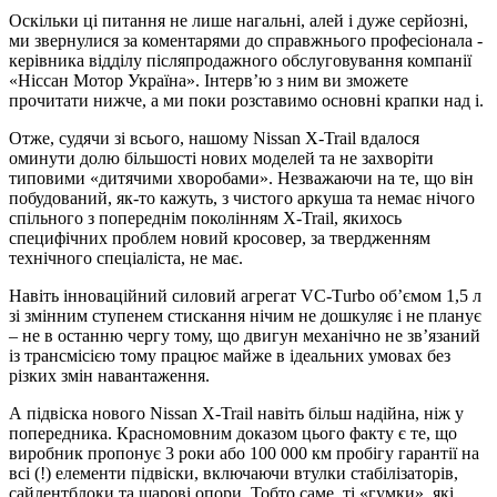
Оскільки ці питання не лише нагальні, алей і дуже серйозні,
ми звернулися за коментарями до справжнього професіонала -
керівника відділу післяпродажного обслуговування компанії
«Ніссан Мотор Україна». Інтерв’ю з ним ви зможете
прочитати нижче, а ми поки розставимо основні крапки над i.
Отже, судячи зі всього, нашому Nissan X-Trail вдалося
оминути долю більшості нових моделей та не захворіти
типовими «дитячими хворобами». Незважаючи на те, що він
побудований, як-то кажуть, з чистого аркуша та немає нічого
спільного з попереднім поколінням X-Trail, якихось
специфічних проблем новий кросовер, за твердженням
технічного спеціаліста, не має.
Навіть інноваційний силовий агрегат VС-Тurbo об’ємом 1,5 л
зі змінним ступенем стискання нічим не дошкуляє і не планує
– не в останню чергу тому, що двигун механічно не зв’язаний
із трансмісією тому працює майже в ідеальних умовах без
різких змін навантаження.
А підвіска нового Nissan X-Trail навіть більш надійна, ніж у
попередника. Красномовним доказом цього факту є те, що
виробник пропонує 3 роки або 100 000 км пробігу гарантії на
всі (!) елементи підвіски, включаючи втулки стабілізаторів,
сайлентблоки та шарові опори. Тобто саме ті «гумки», які