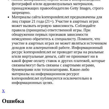
фотографий и/или аудиовизуальных материалов,
принадлежащих правообладателю Getty Images, строго
запрещено.
Материалы сайта korrespondent.net предназначены для
лиц старше 21 года (21+). Участие в азартных играх
может вызвать игровую зависимость. Соблюдайте
правила (принципы) ответственной игры. При
обнаружении первых признаков зависимости
немедленно обратитесь к специалисту. Помните, что
участие в азартных играх не может являться источником
доходов или альтернативой работе. Информационный
ресурс korrespondent.net не проводит игры на реальные
и/или виртуальные деньги, сайт не принимает ни в
какой форме оплату ставок и других платежей, которые
связаны/могут быть связаны с азартными играми,
букмекерами или тотализаторами. Какие-либо
материалы на информационном ресурсе
korrespondent.net публикуются исключительно в
информационных целях.
X
Ошибка