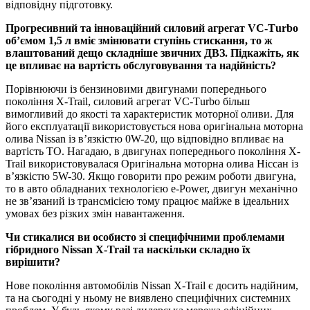
відповідну підготовку.
Прогресивний та інноваційний силовий агрегат VС-Тurbo
об’ємом 1,5 л вміє змінювати ступінь стискання, то ж
влаштований дещо складніше звичних ДВЗ. Підкажіть, як
це впливає на вартість обслуговування та надійність?
Порівнюючи із бензиновими двигунами попереднього
покоління X-Trail, силовий агрегат VС-Тurbo більш
вимогливий до якості та характеристик моторної оливи. Для
його експлуатації використовується нова оригінальна моторна
олива Nissan із в’язкістю 0W-20, що відповідно впливає на
вартість ТО. Нагадаю, в двигунах попереднього покоління X-
Trail використовувалася Оригінальна моторна олива Ніссан із
в’язкістю 5W-30. Якщо говорити про режим роботи двигуна,
то в авто обладнаних технологією e-Power, двигун механічно
не зв’язаний із трансмісією тому працює майже в ідеальних
умовах без різких змін навантаження.
Чи стикалися ви особисто зі специфічними проблемами
гібридного Nissan X-Trail та наскільки складно їх
вирішити?
Нове покоління автомобілів Nissan X-Trail є досить надійним,
та на сьогодні у ньому не виявлено специфічних системних