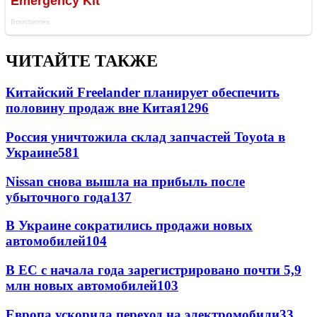
ЧИТАЙТЕ ТАКЖЕ
Китайский Freelander планирует обеспечить
половину продаж вне Китая
1296
Россия уничтожила склад запчастей Toyota в
Украине
581
Nissan снова вышла на прибыль после
убыточного года
137
В Украине сократились продажи новых
автомобилей
104
В ЕС с начала года зарегистрировано почти 5,9
млн новых автомобилей
103
Европа ускорила переход на электромобили
33