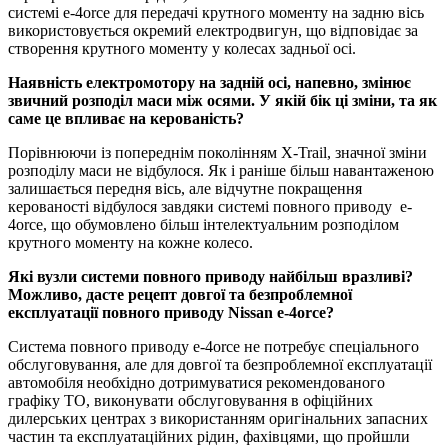
системі e-4orce для передачі крутного моменту на задню вісь
використовується окремий електродвигун, що відповідає за
створення крутного моменту у колесах задньої осі.
Наявність електромотору на задній осі, напевно, змінює
звичний розподіл маси між осями. У якій бік ці зміни, та як
саме це впливає на керованість?
Порівнюючи із попереднім поколінням X-Trail, значної зміни
розподілу маси не відбулося. Як і раніше більш навантаженою
залишається передня вісь, але відчутне покращення
керованості відбулося завдяки системі повного приводу e-
4orce, що обумовлено більш інтелектуальним розподілом
крутного моменту на кожне колесо.
Які вузли системи повного приводу найбільш вразливі?
Можливо, дасте рецепт довгої та безпроблемної
експлуатації повного приводу Nissan e-4orce?
Система повного приводу e-4orce не потребує спеціального
обслуговування, але для довгої та безпроблемної експлуатації
автомобіля необхідно дотримуватися рекомендованого
графіку ТО, виконувати обслуговування в офіційних
дилерських центрах з використанням оригінальних запасних
частин та експлуатаційних рідин, фахівцями, що пройшли