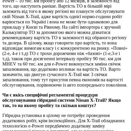
Power – 10 тис. км пробігу або 12 місяців, в залежності від
того, що наступить раніше. Вартість ТО в більшій мірі
залежить від того в якому регіоні ви плануєте обслуговувати
свій Nissan X-Trail, адже вартість однієї нормо-години робіт
варіюється по Україні і вона не може бути однаковою для
прикладу у Києві та Рівному. На сайті імпортера є зручний
Калькулятор ТО за допомогою якого можна дізнатися
рекомендовану вартість ТО в залежності від обраного регіону
та дилера. В цілому, якщо говорити про вартість, то вона
відповідає вимогам класу і є конкурентною на ринку. «Повні»
(2-е, 4-е і т.д) ТО є трохи дорожчими ніж «базові» (1-е,3-е і
т.д), також при досягненні інтервалу пробігу 90 тис. км для
MHEV та 60 тис. км для e-Power виконується заміна свічок
запалювання, що додатково впливає на вартість ТО. Варто
зазначити, що двигун сучасного X-Trail має 3 свічки
запалювання, тому тут присутня певна економія на вартості
обслуговування, порівнюючи із авто попереднього покоління.
Чи є якісь специфічні регламентні процедури
обслуговування гібридної системи Nissan X-Trail? Якщо
так, то на якому пробігу та скільки коштує?
Гібридна установка в цілому не потребує проведення
додаткових робіт, крім інспекційних. Для X-Trail обладнаних
технологією e-Power передбачено додаткову заміну