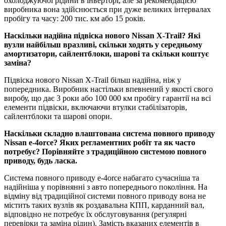
охолоджуючої рідини в інверторі, але за рекомендацією
виробника вона здійснюється при дуже великих інтервалах
пробігу та часу: 200 тис. км або 15 років.
Наскільки надійна підвіска нового Nissan X-Trail? Які
вузли найбільш вразливі, скільки ходять у середньому
амортизатори, сайлентблоки, шарові та скільки коштує
заміна?
Підвіска нового Nissan X-Trail більш надійна, ніж у
попередника. Виробник настільки впевнений у якості свого
виробу, що дає 3 роки або 100 000 км пробігу гарантії на всі
елементи підвіски, включаючи втулки стабілізаторів,
сайлентблоки та шарові опори.
Наскільки складно влаштована система повного приводу
Nissan e-4orce? Яких регламентних робіт та як часто
потребує? Порівняйте з традиційною системою повного
приводу, будь ласка.
Система повного приводу e-4orce набагато сучасніша та
надійніша у порівнянні з авто попереднього покоління. На
відміну від традиційної системи повного приводу вона не
містить таких вузлів як роздавальна КПП, карданний вал,
відповідно не потребує їх обслуговування (регулярні
перевірки та заміна рідин). Замість вказаних елементів в