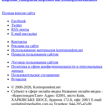
Полная версия сайта
Facebook
Twitter
RSS-ленты
E-mail рассылка
Контакты
Реклама на сайте
Использование материалов korrespondent.net
Правила пользования сайтом
Договор пользования сайтом
Политика в сфере конфиденциальности и персональных
данных
Пользовательское соглашение
Редакция
© 2000-2026, Korrespondent.net
Субъект в сфере онлайн-медиа Название онлайн-медиа -
«КореспонденТ.net» Адрес: 02091, місто Київ,
ХАРКІВСЬКЕ ШОСЕ, будинок 172-Б, офіс 208/1 E-mail:
sunlight@mediadim.com.ua
Телефон: 044-205-43-00