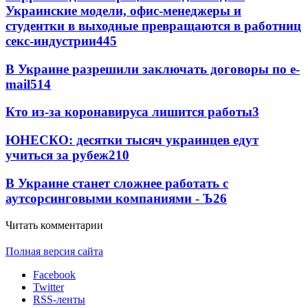
Украинские модели, офис-менеджеры и
студентки в выходные превращаются в работниц
секс-индустрии
4
45
В Украине разрешили заключать договоры по e-
mail
51
4
Кто из-за коронавируса лишится работы
3
ЮНЕСКО: десятки тысяч украинцев едут
учиться за рубеж
2
10
В Украине станет сложнее работать с
аутсорсинговыми компаниями - Ъ
2
6
Читать комментарии
Полная версия сайта
Facebook
Twitter
RSS-ленты