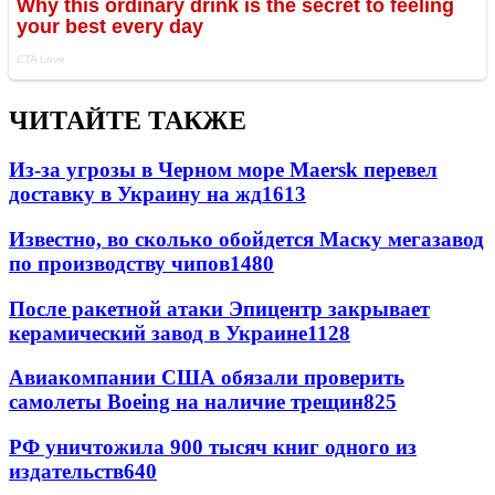
ЧИТАЙТЕ ТАКЖЕ
Из-за угрозы в Черном море Maersk перевел
доставку в Украину на жд
1613
Известно, во сколько обойдется Маску мегазавод
по производству чипов
1480
После ракетной атаки Эпицентр закрывает
керамический завод в Украине
1128
Авиакомпании США обязали проверить
самолеты Boeing на наличие трещин
825
РФ уничтожила 900 тысяч книг одного из
издательств
640