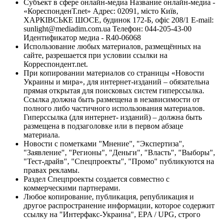
Субъект в сфере онлайн-медиа Название онлайн-медиа -
«КореспонденТ.net» Адрес: 02091, місто Київ,
ХАРКІВСЬКЕ ШОСЕ, будинок 172-Б, офіс 208/1 E-mail:
sunlight@mediadim.com.ua
Телефон: 044-205-43-00
Идентификатор медиа - R40-06068
Использование любых материалов, размещённых на
сайте, разрешается при условии ссылки на
Корреспондент.net.
При копировании материалов со страницы «Новости
Украины и мира», для интернет-изданий – обязательна
прямая открытая для поисковых систем гиперссылка.
Ссылка должна быть размещена в независимости от
полного либо частичного использования материалов.
Гиперссылка (для интернет- изданий) – должна быть
размещена в подзаголовке или в первом абзаце
материала.
Новости с пометками "Мнение", "Экспертиза",
"Заявление", "Регионы", "Деньги", "Власть", "Выборы",
"Тест-драйв", "Спецпроекты", "Промо" публикуются на
правах рекламы.
Раздел Спецпроекты создается совместно с
коммерческими партнерами.
Любое копирование, публикация, републикация и
другое распространение информации, которое содержит
ссылку на "Интерфакс-Украина", EPA / UPG, строго