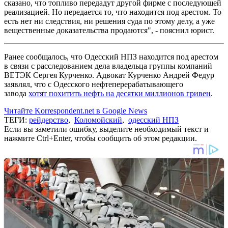
сказано, что топливо передадут другой фирме с последующей
реализацией. Но передается то, что находится под арестом. То
есть нет ни следствия, ни решения суда по этому делу, а уже
вещественные доказательства продаются", - пояснил юрист.
Ранее сообщалось, что Одесский НПЗ находится под арестом
в связи с расследованием дела владельца группы компаний
ВЕТЭК Сергея Курченко. Адвокат Курченко Андрей Федур
заявлял, что с Одесского нефтеперерабатывающего
завода
хотят похитить нефть на десятки миллионов гривен
.
Читайте Korrespondent.net в Google News
ТЕГИ:
рейдерство
,
Коломойский
,
одесский НПЗ
Если вы заметили ошибку, выделите необходимый текст и
нажмите Ctrl+Enter, чтобы сообщить об этом редакции.