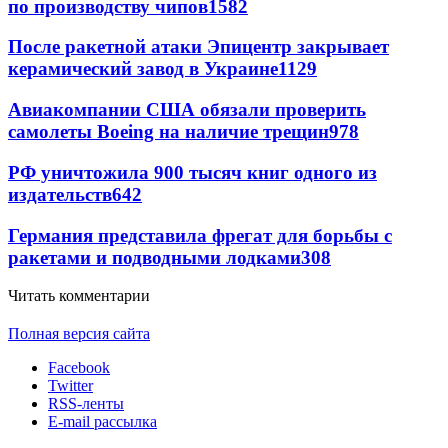
по производству чипов
1582
После ракетной атаки Эпицентр закрывает
керамический завод в Украине
1129
Авиакомпании США обязали проверить
самолеты Boeing на наличие трещин
978
РФ уничтожила 900 тысяч книг одного из
издательств
642
Германия представила фрегат для борьбы с
ракетами и подводными лодками
308
Читать комментарии
Полная версия сайта
Facebook
Twitter
RSS-ленты
E-mail рассылка