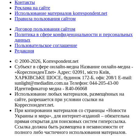
Контакты
Реклама на сайте
Использование материалов korrespondent.net
Правила пользования сайтом
Договор пользования сайтом
Политика в сфере конфиденциальности и персональных
данных
Пользовательское соглашение
Редакция
© 2000-2026, Korrespondent.net
Субъект в сфере онлайн-медиа Название онлайн-медиа -
«КореспонденТ.net» Адрес: 02091, місто Київ,
ХАРКІВСЬКЕ ШОСЕ, будинок 172-Б, офіс 208/1 E-mail:
sunlight@mediadim.com.ua
Телефон: 044-205-43-00
Идентификатор медиа - R40-06068
Использование любых материалов, размещённых на
сайте, разрешается при условии ссылки на
Корреспондент.net.
При копировании материалов со страницы «Новости
Украины и мира», для интернет-изданий – обязательна
прямая открытая для поисковых систем гиперссылка.
Ссылка должна быть размещена в независимости от
полного либо частичного использования материалов.