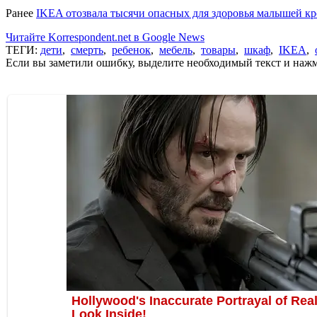
Ранее
IKEA отозвала тысячи опасных для здоровья малышей кр
Читайте Korrespondent.net в Google News
ТЕГИ:
дети
,
смерть
,
ребенок
,
мебель
,
товары
,
шкаф
,
IKEA
,
Если вы заметили ошибку, выделите необходимый текст и нажми