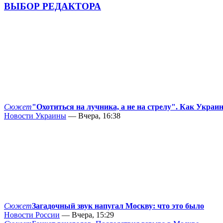
ВЫБОР РЕДАКТОРА
Сюжет
"Охотиться на лучника, а не на стрелу". Как Украи
Новости Украины
— Вчера, 16:38
Сюжет
Загадочный звук напугал Москву: что это было
Новости России
— Вчера, 15:29