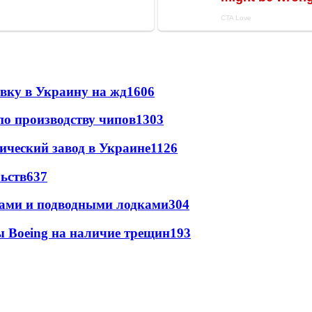
авку в Украину на жд
1606
по производству чипов
1303
ический завод в Украине
1126
ьств
637
тами и подводными лодками
304
 Boeing на наличие трещин
193