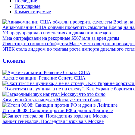
Последние
Популярные
Комментируемые
Авиакомпании США обязали проверить самолеты Boeing на н
УЗ предупредила о изменениях в движении поездов
Meta оштрафовали на рекордные $567 млн за вред детям
Известно, во сколько обойдется Маску мегазавод по производс
ЗПЕК стала лидером по темпам роста импорта дизельного топл
Сюжеты
Адские санкции. Решение Сената США
"Охотиться на лучника, а не на стрелу". Как Украине бороться 
Загадочный звук напугал Москву: что это было
Итоги 06.08: Санкции против РФ и дрон в Лейпциге
Банкет генералов. Последствия взрыва в Москве