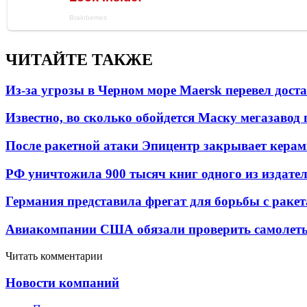
ЧИТАЙТЕ ТАКЖЕ
Из-за угрозы в Черном море Maersk перевел дост
Известно, во сколько обойдется Маску мегазавод 
После ракетной атаки Эпицентр закрывает керам
РФ уничтожила 900 тысяч книг одного из издател
Германия представила фрегат для борьбы с раке
Авиакомпании США обязали проверить самолеты
Читать комментарии
Новости компаний