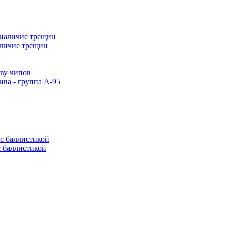
аличие трещин
тву чипов
ива - группа А-95
с баллистикой