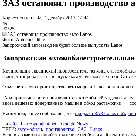
ЗАЗ остановил производство а
Корреспондент.biz, 1 декабря 2017, 14:44
49
20525
Фото: Autoconsulting
Запорожский автозавод не будет больше выпускать Lanos
Запорожский автомобилестроительный з
Крупнейший украинский производитель легковых автомобилей
сконцентрироваться на выпуске коммерческой техники. Об этом
Отмечается, что производство авто модели Lanos остановили в 
"Мы приостановили производство автомобилей модели Lanos. 
ввоза дешевых подержанных машин в обход растаможки", – со
Напомним, ранее сообщалось, что
продажи ЗАЗ Lanos в Украи
Читайте Korrespondent.net в Google News
ТЕГИ:
автомобили
,
производство
,
ЗАЗ
,
Lanos
Если вы заметили ошибку, выделите необходимый текст и нажми