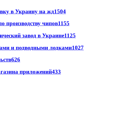
авку в Украину на жд
1504
по производству чипов
1155
ический завод в Украине
1125
тами и подводными лодками
1027
ьств
626
магазина приложений
433