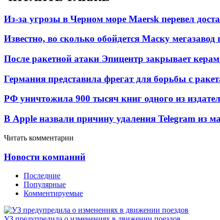
Из-за угрозы в Черном море Maersk перевел дост
Известно, во сколько обойдется Маску мегазавод 
После ракетной атаки Эпицентр закрывает керам
Германия представила фрегат для борьбы с раке
РФ уничтожила 900 тысяч книг одного из издател
В Apple назвали причину удаления Telegram из 
Читать комментарии
Новости компаний
Последние
Популярные
Комментируемые
УЗ предупредила о изменениях в движении поездов