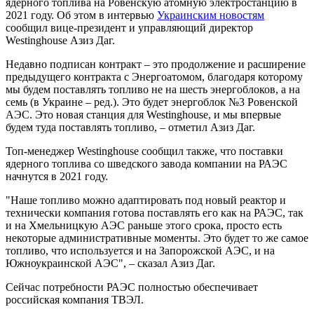
ядерного топлива на Ровенскую атомную электростанцию в
2021 году. Об этом в интервью
Украинским новостям
сообщил вице-президент и управляющий директор
Westinghouse Азиз Даг.
Недавно подписан контракт – это продолжение и расширение
предыдущего контракта с Энергоатомом, благодаря которому
мы будем поставлять топливо не на шесть энергоблоков, а на
семь (в Украине – ред.). Это будет энергоблок №3 Ровенской
АЭС. Это новая станция для Westinghouse, и мы впервые
будем туда поставлять топливо, – отметил Азиз Даг.
Топ-менеджер Westinghouse сообщил также, что поставки
ядерного топлива со шведского завода компании на РАЭС ​​
начнутся в 2021 году.
"Наше топливо можно адаптировать под новый реактор и
технически компания готова поставлять его как на РАЭС, так
и на Хмельницкую АЭС раньше этого срока, просто есть
некоторые административные моменты. Это будет то же самое
топливо, что используется и на Запорожской АЭС, и на
Южноукраинской АЭС", – сказал Азиз Даг.
Сейчас потребности РАЭС полностью обеспечивает
российская компания ТВЭЛ.