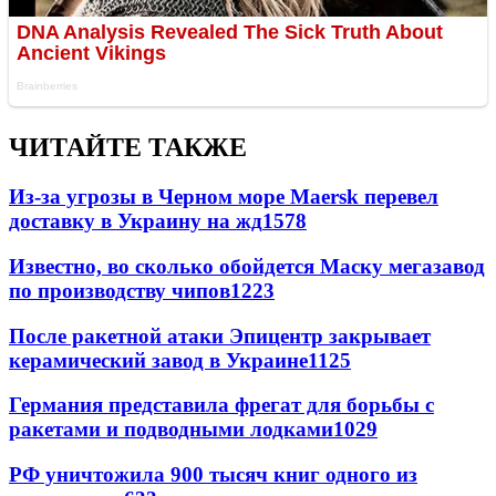
ЧИТАЙТЕ ТАКЖЕ
Из-за угрозы в Черном море Maersk перевел
доставку в Украину на жд
1578
Известно, во сколько обойдется Маску мегазавод
по производству чипов
1223
После ракетной атаки Эпицентр закрывает
керамический завод в Украине
1125
Германия представила фрегат для борьбы с
ракетами и подводными лодками
1029
РФ уничтожила 900 тысяч книг одного из