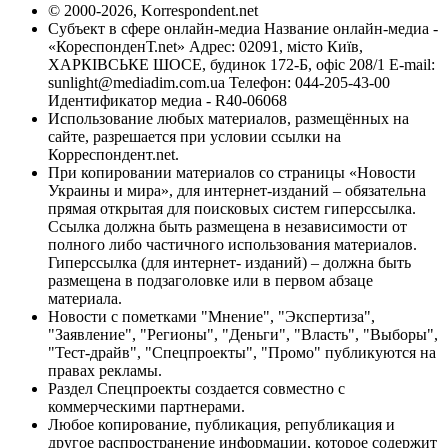
© 2000-2026, Korrespondent.net
Субъект в сфере онлайн-медиа Название онлайн-медиа -
«КореспонденТ.net» Адрес: 02091, місто Київ,
ХАРКІВСЬКЕ ШОСЕ, будинок 172-Б, офіс 208/1 E-mail:
sunlight@mediadim.com.ua
Телефон: 044-205-43-00
Идентификатор медиа - R40-06068
Использование любых материалов, размещённых на
сайте, разрешается при условии ссылки на
Корреспондент.net.
При копировании материалов со страницы «Новости
Украины и мира», для интернет-изданий – обязательна
прямая открытая для поисковых систем гиперссылка.
Ссылка должна быть размещена в независимости от
полного либо частичного использования материалов.
Гиперссылка (для интернет- изданий) – должна быть
размещена в подзаголовке или в первом абзаце
материала.
Новости с пометками "Мнение", "Экспертиза",
"Заявление", "Регионы", "Деньги", "Власть", "Выборы",
"Тест-драйв", "Спецпроекты", "Промо" публикуются на
правах рекламы.
Раздел Спецпроекты создается совместно с
коммерческими партнерами.
Любое копирование, публикация, републикация и
другое распространение информации, которое содержит