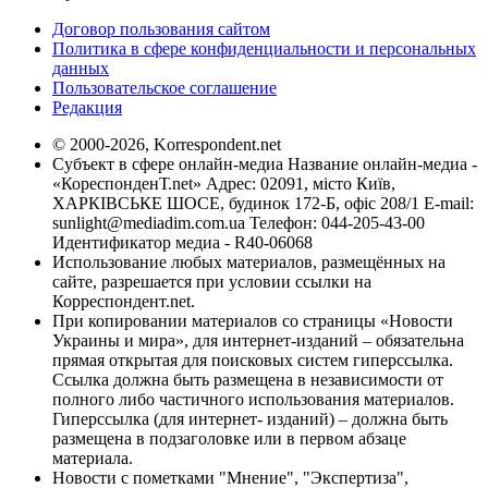
Договор пользования сайтом
Политика в сфере конфиденциальности и персональных
данных
Пользовательское соглашение
Редакция
© 2000-2026, Korrespondent.net
Субъект в сфере онлайн-медиа Название онлайн-медиа -
«КореспонденТ.net» Адрес: 02091, місто Київ,
ХАРКІВСЬКЕ ШОСЕ, будинок 172-Б, офіс 208/1 E-mail:
sunlight@mediadim.com.ua
Телефон: 044-205-43-00
Идентификатор медиа - R40-06068
Использование любых материалов, размещённых на
сайте, разрешается при условии ссылки на
Корреспондент.net.
При копировании материалов со страницы «Новости
Украины и мира», для интернет-изданий – обязательна
прямая открытая для поисковых систем гиперссылка.
Ссылка должна быть размещена в независимости от
полного либо частичного использования материалов.
Гиперссылка (для интернет- изданий) – должна быть
размещена в подзаголовке или в первом абзаце
материала.
Новости с пометками "Мнение", "Экспертиза",