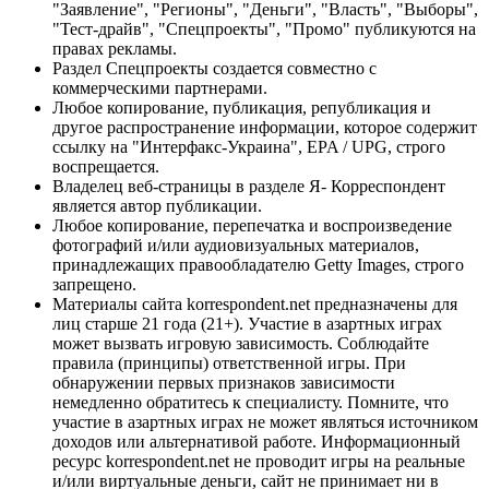
"Заявление", "Регионы", "Деньги", "Власть", "Выборы",
"Тест-драйв", "Спецпроекты", "Промо" публикуются на
правах рекламы.
Раздел Спецпроекты создается совместно с
коммерческими партнерами.
Любое копирование, публикация, републикация и
другое распространение информации, которое содержит
ссылку на "Интерфакс-Украина", EPA / UPG, строго
воспрещается.
Владелец веб-страницы в разделе Я- Корреспондент
является автор публикации.
Любое копирование, перепечатка и воспроизведение
фотографий и/или аудиовизуальных материалов,
принадлежащих правообладателю Getty Images, строго
запрещено.
Материалы сайта korrespondent.net предназначены для
лиц старше 21 года (21+). Участие в азартных играх
может вызвать игровую зависимость. Соблюдайте
правила (принципы) ответственной игры. При
обнаружении первых признаков зависимости
немедленно обратитесь к специалисту. Помните, что
участие в азартных играх не может являться источником
доходов или альтернативой работе. Информационный
ресурс korrespondent.net не проводит игры на реальные
и/или виртуальные деньги, сайт не принимает ни в