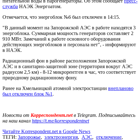
питательной воды в парогенераторы. Об этом сообщает
пресс-
служба
НАЭК Энергоатом.
Отмечается, что энергоблок №6 был отключен в 14:15.
"В данный момент на Запорожской АЭС в работе находятся 3
энергоблока. Суммарная мощность генераторов составляет 2
910 МВт. Замечаний к работе основного оборудования
действующих энергоблоков и персонала нет", - информируют
в НАЭК.
Радиационный фон в районе расположения Запорожской
АЭС и в санитарно-защитной зоне (территория вокруг АЭС
радиусом 2,5 км) - 8-12 микрорентген в час, что соответствует
природному радиационному фону.
Ранее на Хмельницкой атомной электростанции
внепланово
был отключен блок №1
.
Новости от
Корреспондент.net
в Telegram. Подписывайтесь
на наш канал
https://t.me/korrespondentnet
Читайте Korrespondent.net в Google News
ТЕГИ:
Запорожье
,
электроэнергия
,
АЭС
,
отключение
,