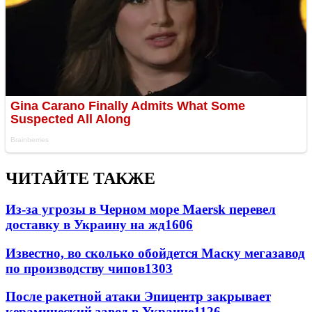
ЧИТАЙТЕ ТАКЖЕ
Из-за угрозы в Черном море Maersk перевел
доставку в Украину на жд
1606
Известно, во сколько обойдется Маску мегазавод
по производству чипов
1303
После ракетной атаки Эпицентр закрывает
керамический завод в Украине
1126