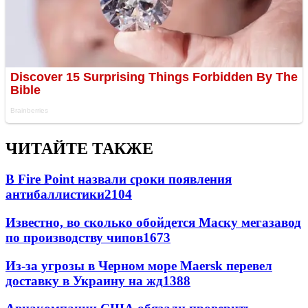
ЧИТАЙТЕ ТАКЖЕ
В Fire Point назвали сроки появления
антибаллистики
2104
Известно, во сколько обойдется Маску мегазавод
по производству чипов
1673
Из-за угрозы в Черном море Maersk перевел
доставку в Украину на жд
1388