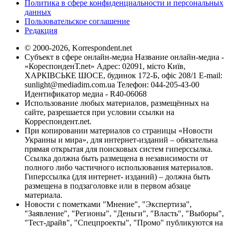
Политика в сфере конфиденциальности и персональных
данных
Пользовательское соглашение
Редакция
© 2000-2026, Korrespondent.net
Субъект в сфере онлайн-медиа Название онлайн-медиа -
«КореспонденТ.net» Адрес: 02091, місто Київ,
ХАРКІВСЬКЕ ШОСЕ, будинок 172-Б, офіс 208/1 E-mail:
sunlight@mediadim.com.ua
Телефон: 044-205-43-00
Идентификатор медиа - R40-06068
Использование любых материалов, размещённых на
сайте, разрешается при условии ссылки на
Корреспондент.net.
При копировании материалов со страницы «Новости
Украины и мира», для интернет-изданий – обязательна
прямая открытая для поисковых систем гиперссылка.
Ссылка должна быть размещена в независимости от
полного либо частичного использования материалов.
Гиперссылка (для интернет- изданий) – должна быть
размещена в подзаголовке или в первом абзаце
материала.
Новости с пометками "Мнение", "Экспертиза",
"Заявление", "Регионы", "Деньги", "Власть", "Выборы",
"Тест-драйв", "Спецпроекты", "Промо" публикуются на