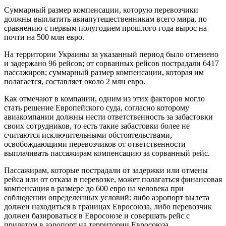
Суммарный размер компенсации, которую перевозчики
должны выплатить авиапутешественникам всего мира, по
сравнению с первым полугодием прошлого года вырос на
почти на 500 млн евро.
На территории Украины за указанный период было отменено
и задержано 96 рейсов; от сорванных рейсов пострадали 6417
пассажиров; суммарный размер компенсации, которая им
полагается, составляет около 2 млн евро.
Как отмечают в компании, одним из этих факторов могло
стать решение Европейского суда, согласно которому
авиакомпании должны нести ответственность за забастовки
своих сотрудников, то есть такие забастовки более не
считаются исключительными обстоятельствами,
освобождающими перевозчиков от ответственности
выплачивать пассажирам компенсацию за сорванный рейс.
Пассажирам, которые пострадали от задержки или отмены
рейса или от отказа в перевозке, может полагаться финансовая
компенсация в размере до 600 евро на человека при
соблюдении определенных условий: либо аэропорт вылета
должен находиться в границах Евросоюза, либо перевозчик
должен базироваться в Евросоюзе и совершать рейс с
прилетом в аэропорт на территории Евросоюза.