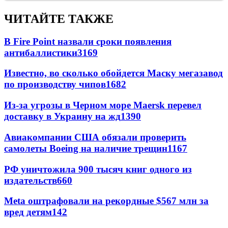
ЧИТАЙТЕ ТАКЖЕ
В Fire Point назвали сроки появления
антибаллистики
3169
Известно, во сколько обойдется Маску мегазавод
по производству чипов
1682
Из-за угрозы в Черном море Maersk перевел
доставку в Украину на жд
1390
Авиакомпании США обязали проверить
самолеты Boeing на наличие трещин
1167
РФ уничтожила 900 тысяч книг одного из
издательств
660
Meta оштрафовали на рекордные $567 млн за
вред детям
142