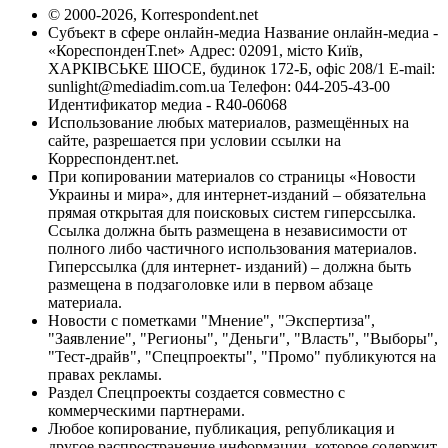
© 2000-2026, Korrespondent.net
Субъект в сфере онлайн-медиа Название онлайн-медиа -
«КореспонденТ.net» Адрес: 02091, місто Київ,
ХАРКІВСЬКЕ ШОСЕ, будинок 172-Б, офіс 208/1 E-mail:
sunlight@mediadim.com.ua
Телефон: 044-205-43-00
Идентификатор медиа - R40-06068
Использование любых материалов, размещённых на
сайте, разрешается при условии ссылки на
Корреспондент.net.
При копировании материалов со страницы «Новости
Украины и мира», для интернет-изданий – обязательна
прямая открытая для поисковых систем гиперссылка.
Ссылка должна быть размещена в независимости от
полного либо частичного использования материалов.
Гиперссылка (для интернет- изданий) – должна быть
размещена в подзаголовке или в первом абзаце
материала.
Новости с пометками "Мнение", "Экспертиза",
"Заявление", "Регионы", "Деньги", "Власть", "Выборы",
"Тест-драйв", "Спецпроекты", "Промо" публикуются на
правах рекламы.
Раздел Спецпроекты создается совместно с
коммерческими партнерами.
Любое копирование, публикация, републикация и
другое распространение информации, которое содержит