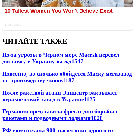
ЧИТАЙТЕ ТАКЖЕ
Из-за угрозы в Черном море Maersk перевел
доставку в Украину на жд
1547
Известно, во сколько обойдется Маску мегазавод
по производству чипов
1187
После ракетной атаки Эпицентр закрывает
керамический завод в Украине
1125
Германия представила фрегат для борьбы с
ракетами и подводными лодками
1028
РФ уничтожила 900 тысяч книг одного из