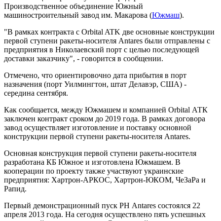
Производственное объединение Южный
машиностроительный завод им. Макарова (
Южмаш
).
"В рамках контракта с Orbital ATK две основные конструкции
первой ступени ракеты-носителя Antares были отправлены с
предприятия в Николаевский порт с целью последующей
доставки заказчику", - говорится в сообщении.
Отмечено, что ориентировочно дата прибытия в порт
назначения (порт Уилмингтон, штат Делавэр, США) -
середина сентября.
Как сообщается, между Южмашем и компанией Orbital АТК
заключен контракт сроком до 2019 года. В рамках договора
завод осуществляет изготовление и поставку основной
конструкции первой ступени ракеты-носителя Antares.
Основная конструкция первой ступени ракеты-носителя
разработана КБ Южное и изготовлена ​​Южмашем. В
кооперации по проекту также участвуют украинские
предприятия: Хартрон-АРКОС, Хартрон-ЮКОМ, ЧеЗаРа и
Рапид.
Первый демонстрационный пуск РН Antares состоялся 22
апреля 2013 года. На сегодня осуществлено пять успешных