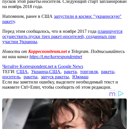
пусков этой ракеты-носителя. Следующий старт запланирован
на ноябрь 2018 года.
Напомним, ранее в США
запустили в космос "украинскую"
ракету
.
Перед этим сообщалось, что в ноябре 2017 года
планируется
осуществить пуски трех ракет-носителей, созданных при
участии Украины
.
Новости от
Корреспондент.net
в Telegram. Подписывайтесь
на наш канал
https://t.me/korrespondentnet
Читайте Korrespondent.net в Google News
ТЕГИ:
США
,
Украина-США
,
ракета
,
торговля
,
ракета-
носитель
,
ракеты
,
запуск ракеты
,
Южмаш
Если вы заметили ошибку, выделите необходимый текст и
нажмите Ctrl+Enter, чтобы сообщить об этом редакции.