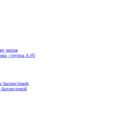
тву чипов
ива - группа А-95
с баллистикой