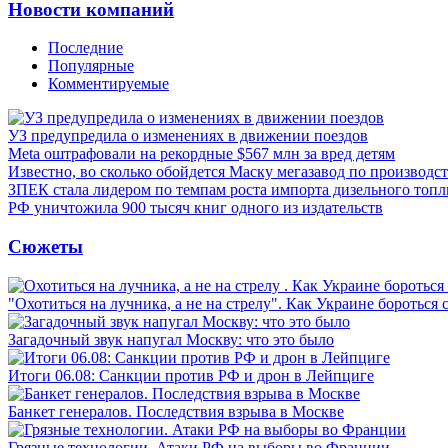
Новости компаний
Последние
Популярные
Комментируемые
УЗ предупредила о изменениях в движении поездов
Meta оштрафовали на рекордные $567 млн за вред детям
Известно, во сколько обойдется Маску мегазавод по производс
ЗПЕК стала лидером по темпам роста импорта дизельного топл
РФ уничтожила 900 тысяч книг одного из издательств
Сюжеты
"Охотиться на лучника, а не на стрелу". Как Украине бороться 
Загадочный звук напугал Москву: что это было
Итоги 06.08: Санкции против РФ и дрон в Лейпциге
Банкет генералов. Последствия взрыва в Москве
Грязные технологии. Атаки РФ на выборы во Франции