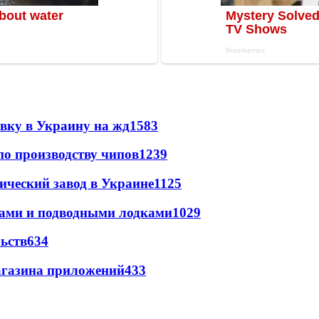
авку в Украину на жд
1583
по производству чипов
1239
ический завод в Украине
1125
тами и подводными лодками
1029
ьств
634
магазина приложений
433