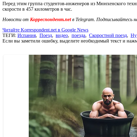
Перед этим группа студентов-инженеров из Мюнхенского техн
скорости в 457 километров в час.
Новости от
Корреспондент.net
в Telegram. Подписывайтесь н
Читайте Korrespondent.net в Google News
ТЕГИ:
Испания
,
Поезд
,
видео
,
поезда
,
Скоростной поезд
,
Hy
Если вы заметили ошибку, выделите необходимый текст и нажми