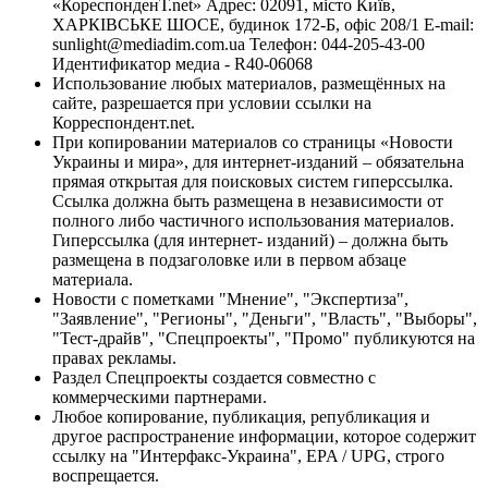
«КореспонденТ.net» Адрес: 02091, місто Київ,
ХАРКІВСЬКЕ ШОСЕ, будинок 172-Б, офіс 208/1 E-mail:
sunlight@mediadim.com.ua
Телефон: 044-205-43-00
Идентификатор медиа - R40-06068
Использование любых материалов, размещённых на
сайте, разрешается при условии ссылки на
Корреспондент.net.
При копировании материалов со страницы «Новости
Украины и мира», для интернет-изданий – обязательна
прямая открытая для поисковых систем гиперссылка.
Ссылка должна быть размещена в независимости от
полного либо частичного использования материалов.
Гиперссылка (для интернет- изданий) – должна быть
размещена в подзаголовке или в первом абзаце
материала.
Новости с пометками "Мнение", "Экспертиза",
"Заявление", "Регионы", "Деньги", "Власть", "Выборы",
"Тест-драйв", "Спецпроекты", "Промо" публикуются на
правах рекламы.
Раздел Спецпроекты создается совместно с
коммерческими партнерами.
Любое копирование, публикация, републикация и
другое распространение информации, которое содержит
ссылку на "Интерфакс-Украина", EPA / UPG, строго
воспрещается.