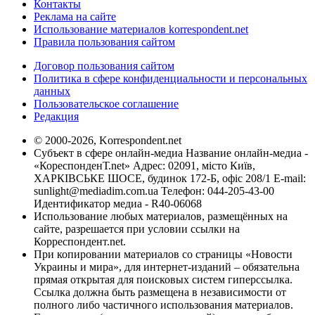
Контакты
Реклама на сайте
Использование материалов korrespondent.net
Правила пользования сайтом
Договор пользования сайтом
Политика в сфере конфиденциальности и персональных
данных
Пользовательское соглашение
Редакция
© 2000-2026, Korrespondent.net
Субъект в сфере онлайн-медиа Название онлайн-медиа -
«КореспонденТ.net» Адрес: 02091, місто Київ,
ХАРКІВСЬКЕ ШОСЕ, будинок 172-Б, офіс 208/1 E-mail:
sunlight@mediadim.com.ua
Телефон: 044-205-43-00
Идентификатор медиа - R40-06068
Использование любых материалов, размещённых на
сайте, разрешается при условии ссылки на
Корреспондент.net.
При копировании материалов со страницы «Новости
Украины и мира», для интернет-изданий – обязательна
прямая открытая для поисковых систем гиперссылка.
Ссылка должна быть размещена в независимости от
полного либо частичного использования материалов.