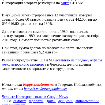
Информация о торгах размещена на
сайте
СЕТАМ.
В аукционе зарегистрировались 12 участников, которые
сделали более 60 ставок, повысив цену с 302 442,00 грн до
695 616,60 грн, то есть на 130%.
Дата изготовления самолета - июнь 1989 года, начало
эксплуатации - 1989 год завершение эксплуатации - октябрь
2010 года. Самолет полностью разукомплектован.
При этом, сумма долгов по заработной плате Львовских
авиалиний превышает 5,2 млн грн.
Ранее госпредприятие СЕТАМ
выставило на продажу асфальт
международного аэропорта
в Черкассах для погашения
задолженности по зарплате его сотрудников.
Новости от
Корреспондент.net
в Telegram. Подписывайтесь
на наш канал
https://t.me/korrespondentnet
Читайте Korrespondent.net в Google News
ТЕГИ:
самолет
,
зарплаты
,
долги
,
аукцион.
,
авиакомпании
,