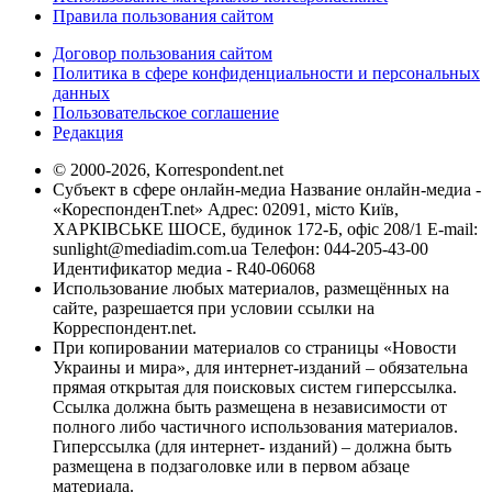
Правила пользования сайтом
Договор пользования сайтом
Политика в сфере конфиденциальности и персональных
данных
Пользовательское соглашение
Редакция
© 2000-2026, Korrespondent.net
Субъект в сфере онлайн-медиа Название онлайн-медиа -
«КореспонденТ.net» Адрес: 02091, місто Київ,
ХАРКІВСЬКЕ ШОСЕ, будинок 172-Б, офіс 208/1 E-mail:
sunlight@mediadim.com.ua
Телефон: 044-205-43-00
Идентификатор медиа - R40-06068
Использование любых материалов, размещённых на
сайте, разрешается при условии ссылки на
Корреспондент.net.
При копировании материалов со страницы «Новости
Украины и мира», для интернет-изданий – обязательна
прямая открытая для поисковых систем гиперссылка.
Ссылка должна быть размещена в независимости от
полного либо частичного использования материалов.
Гиперссылка (для интернет- изданий) – должна быть
размещена в подзаголовке или в первом абзаце
материала.