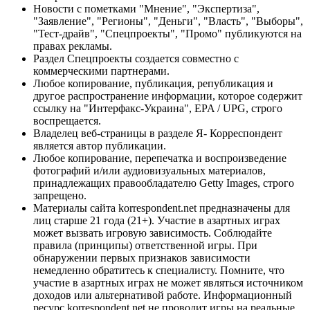
Новости с пометками "Мнение", "Экспертиза",
"Заявление", "Регионы", "Деньги", "Власть", "Выборы",
"Тест-драйв", "Спецпроекты", "Промо" публикуются на
правах рекламы.
Раздел Спецпроекты создается совместно с
коммерческими партнерами.
Любое копирование, публикация, републикация и
другое распространение информации, которое содержит
ссылку на "Интерфакс-Украина", EPA / UPG, строго
воспрещается.
Владелец веб-страницы в разделе Я- Корреспондент
является автор публикации.
Любое копирование, перепечатка и воспроизведение
фотографий и/или аудиовизуальных материалов,
принадлежащих правообладателю Getty Images, строго
запрещено.
Материалы сайта korrespondent.net предназначены для
лиц старше 21 года (21+). Участие в азартных играх
может вызвать игровую зависимость. Соблюдайте
правила (принципы) ответственной игры. При
обнаружении первых признаков зависимости
немедленно обратитесь к специалисту. Помните, что
участие в азартных играх не может являться источником
доходов или альтернативой работе. Информационный
ресурс korrespondent.net не проводит игры на реальные