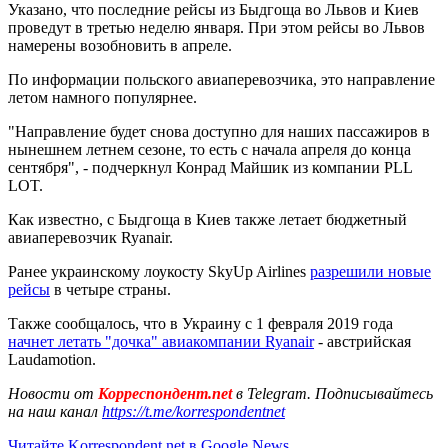
Указано, что последние рейсы из Быдгоща во Львов и Киев
проведут в третью неделю января. При этом рейсы во Львов
намерены возобновить в апреле.
По информации польского авиаперевозчика, это направление
летом намного популярнее.
"Направление будет снова доступно для наших пассажиров в
нынешнем летнем сезоне, то есть с начала апреля до конца
сентября", - подчеркнул Конрад Майшик из компании PLL
LOT.
Как известно, с Быдгоща в Киев также летает бюджетный
авиаперевозчик Ryanair.
Ранее украинскому лоукосту SkyUp Airlines
разрешили новые
рейсы
в четыре страны.
Также сообщалось, что в Украину с 1 февраля 2019 года
начнет летать "дочка" авиакомпании Ryanair
- австрийская
Laudamotion.
Новости от
Корреспондент.net
в Telegram. Подписывайтесь
на наш канал
https://t.me/korrespondentnet
Читайте Korrespondent.net в Google News