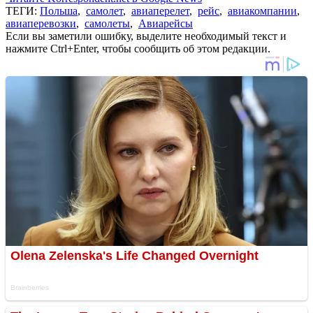
ТЕГИ:
Польша
,
самолет
,
авиаперелет
,
рейс
,
авиакомпании
,
авиаперевозки
,
самолеты
,
Авиарейсы
Если вы заметили ошибку, выделите необходимый текст и
нажмите Ctrl+Enter, чтобы сообщить об этом редакции.