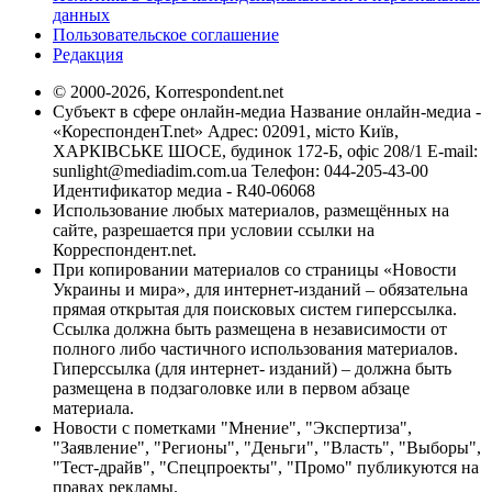
данных
Пользовательское соглашение
Редакция
© 2000-2026, Korrespondent.net
Субъект в сфере онлайн-медиа Название онлайн-медиа -
«КореспонденТ.net» Адрес: 02091, місто Київ,
ХАРКІВСЬКЕ ШОСЕ, будинок 172-Б, офіс 208/1 E-mail:
sunlight@mediadim.com.ua
Телефон: 044-205-43-00
Идентификатор медиа - R40-06068
Использование любых материалов, размещённых на
сайте, разрешается при условии ссылки на
Корреспондент.net.
При копировании материалов со страницы «Новости
Украины и мира», для интернет-изданий – обязательна
прямая открытая для поисковых систем гиперссылка.
Ссылка должна быть размещена в независимости от
полного либо частичного использования материалов.
Гиперссылка (для интернет- изданий) – должна быть
размещена в подзаголовке или в первом абзаце
материала.
Новости с пометками "Мнение", "Экспертиза",
"Заявление", "Регионы", "Деньги", "Власть", "Выборы",
"Тест-драйв", "Спецпроекты", "Промо" публикуются на
правах рекламы.