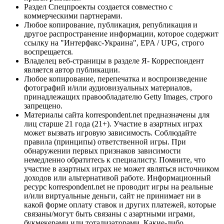
Раздел Спецпроекты создается совместно с
коммерческими партнерами.
Любое копирование, публикация, републикация и
другое распространение информации, которое содержит
ссылку на "Интерфакс-Украина", EPA / UPG, строго
воспрещается.
Владелец веб-страницы в разделе Я- Корреспондент
является автор публикации.
Любое копирование, перепечатка и воспроизведение
фотографий и/или аудиовизуальных материалов,
принадлежащих правообладателю Getty Images, строго
запрещено.
Материалы сайта korrespondent.net предназначены для
лиц старше 21 года (21+). Участие в азартных играх
может вызвать игровую зависимость. Соблюдайте
правила (принципы) ответственной игры. При
обнаружении первых признаков зависимости
немедленно обратитесь к специалисту. Помните, что
участие в азартных играх не может являться источником
доходов или альтернативой работе. Информационный
ресурс korrespondent.net не проводит игры на реальные
и/или виртуальные деньги, сайт не принимает ни в
какой форме оплату ставок и других платежей, которые
связаны/могут быть связаны с азартными играми,
букмекерами или тотализаторами. Какие-либо