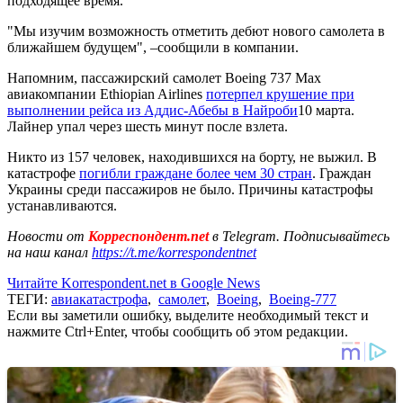
подходящее время.
"Мы изучим возможность отметить дебют нового самолета в
ближайшем будущем", –сообщили в компании.
Напомним, пассажирский самолет Boeing 737 Max
авиакомпании Ethiopian Airlines
потерпел крушение при
выполнении рейса из Аддис-Абебы в Найроби
10 марта.
Лайнер упал через шесть минут после взлета.
Никто из 157 человек, находившихся на борту, не выжил. В
катастрофе
погибли граждане более чем 30 стран
. Граждан
Украины среди пассажиров не было. Причины катастрофы
устанавливаются.
Новости от
Корреспондент.net
в Telegram. Подписывайтесь
на наш канал
https://t.me/korrespondentnet
Читайте Korrespondent.net в Google News
ТЕГИ:
авиакатастрофа
,
самолет
,
Boeing
,
Boeing-777
Если вы заметили ошибку, выделите необходимый текст и
нажмите Ctrl+Enter, чтобы сообщить об этом редакции.