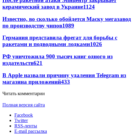
После ракетной атаки Эпицентр закрывает
керамический завод в Украине
1124
Известно, во сколько обойдется Маску мегазавод
по производству чипов
1089
Германия представила фрегат для борьбы с
ракетами и подводными лодками
1026
РФ уничтожила 900 тысяч книг одного из
издательств
621
В Apple назвали причину удаления Telegram из
магазина приложений
433
Читать комментарии
Полная версия сайта
Facebook
Twitter
RSS-ленты
E-mail рассылка