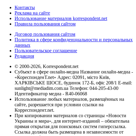
Контакты
Реклама на сайте
Использование материалов korrespondent.net
Правила пользования сайтом
Договор пользования сайтом
Политика в сфере конфиденциальности и персональных
данных
Пользовательское соглашение
Редакция
© 2000-2026, Korrespondent.net
Субъект в сфере онлайн-медиа Название онлайн-медиа -
«КореспонденТ.net» Адрес: 02091, місто Київ,
ХАРКІВСЬКЕ ШОСЕ, будинок 172-Б, офіс 208/1 E-mail:
sunlight@mediadim.com.ua
Телефон: 044-205-43-00
Идентификатор медиа - R40-06068
Использование любых материалов, размещённых на
сайте, разрешается при условии ссылки на
Корреспондент.net.
При копировании материалов со страницы «Новости
Украины и мира», для интернет-изданий – обязательна
прямая открытая для поисковых систем гиперссылка.
Ссылка должна быть размещена в независимости от