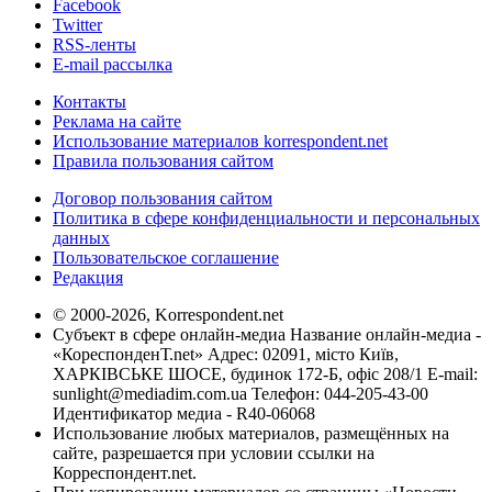
Facebook
Twitter
RSS-ленты
E-mail рассылка
Контакты
Реклама на сайте
Использование материалов korrespondent.net
Правила пользования сайтом
Договор пользования сайтом
Политика в сфере конфиденциальности и персональных
данных
Пользовательское соглашение
Редакция
© 2000-2026, Korrespondent.net
Субъект в сфере онлайн-медиа Название онлайн-медиа -
«КореспонденТ.net» Адрес: 02091, місто Київ,
ХАРКІВСЬКЕ ШОСЕ, будинок 172-Б, офіс 208/1 E-mail:
sunlight@mediadim.com.ua
Телефон: 044-205-43-00
Идентификатор медиа - R40-06068
Использование любых материалов, размещённых на
сайте, разрешается при условии ссылки на
Корреспондент.net.