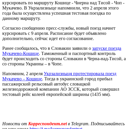
курсировать по маршруту Кошице - Чиерна над Тисой - Чоп -
Мукачево. В Укрзализныце напомнили, что 2 апреля этого
года была осуществлена успешная тестовая поездка по
данному маршруту.
Согласно сообщению пресс-службы, новый поезд начнет
курсировать с 9 апреля. Расписание будет объявлено
дополнительно, сейчас идет его согласование.
Ранее сообщалось, что в Словакии заявили о
запуске поезда
Мукачево-Кошице
. Таможенный и паспортный контроль
будет происходить со стороны Словакии в Черна-над-Тисой, а
со стороны Украины – в Чопе.
Напомним, 2 апреля
Укрзализныця протестировала поезд
Мукачево – Кошице
. Тогда в украинский город прибыл
пассажирский рельсовый автобус словацкой
железнодорожной компании АО ЗССК, который совершил
тестовый рейс колеей европейской ширины (1435 мм).
Новости от
Корреспондент.net
в Telegram. Подписывайтесь
на наш канал
https://t.me/korrespondentnet