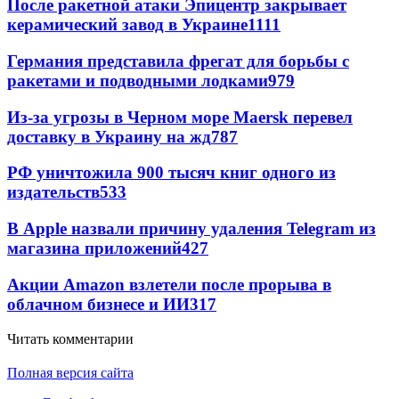
После ракетной атаки Эпицентр закрывает
керамический завод в Украине
1111
Германия представила фрегат для борьбы с
ракетами и подводными лодками
979
Из-за угрозы в Черном море Maersk перевел
доставку в Украину на жд
787
РФ уничтожила 900 тысяч книг одного из
издательств
533
В Apple назвали причину удаления Telegram из
магазина приложений
427
Акции Amazon взлетели после прорыва в
облачном бизнесе и ИИ
317
Читать комментарии
Полная версия сайта