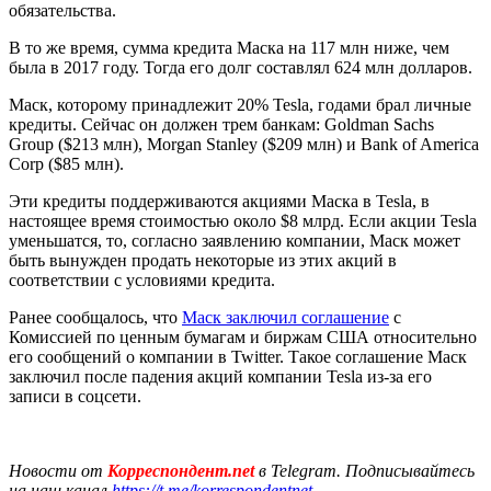
обязательства.
В то же время, сумма кредита Маска на 117 млн ниже, чем
была в 2017 году. Тогда его долг составлял 624 млн долларов.
Маск, которому принадлежит 20% Tesla, годами брал личные
кредиты. Сейчас он должен трем банкам: Goldman Sachs
Group ($213 млн), Morgan Stanley ($209 млн) и Bank of America
Corp ($85 млн).
Эти кредиты поддерживаются акциями Маска в Tesla, в
настоящее время стоимостью около $8 млрд. Если акции Tesla
уменьшатся, то, согласно заявлению компании, Маск может
быть вынужден продать некоторые из этих акций в
соответствии с условиями кредита.
Ранее сообщалось, что
Маск заключил соглашение
с
Комиссией по ценным бумагам и биржам США относительно
его сообщений о компании в Twitter. Такое соглашение Маск
заключил после падения акций компании Tesla из-за его
записи в соцсети.
Новости от
Корреспондент.net
в Telegram. Подписывайтесь
на наш канал
https://t.me/korrespondentnet