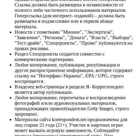
Ссылка должна быть размещена в независимости от
полного либо частичного использования материалов.
Гиперссылка (для интернет- изданий) – должна быть
размещена в подзаголовке или в первом абзаце
материала.
Новости с пометками "Мнение", "Экспертиза",
"Заявление", "Регионы", "Деньги", "Власть", "Выборы",
"Тест-драйв", "Спецпроекты", "Промо" публикуются на
правах рекламы.
Раздел Спецпроекты создается совместно с
коммерческими партнерами.
Любое копирование, публикация, републикация и
другое распространение информации, которое содержит
ссылку на "Интерфакс-Украина", EPA / UPG, строго
воспрещается.
Владелец веб-страницы в разделе Я- Корреспондент
является автор публикации.
Любое копирование, перепечатка и воспроизведение
фотографий и/или аудиовизуальных материалов,
принадлежащих правообладателю Getty Images, строго
запрещено.
Материалы сайта korrespondent.net предназначены для
лиц старше 21 года (21+). Участие в азартных играх
может вызвать игровую зависимость. Соблюдайте
правила (принципы) ответственной игры. При