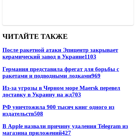
ЧИТАЙТЕ ТАКЖЕ
После ракетной атаки Эпицентр закрывает
керамический завод в Украине
1103
Германия представила фрегат для борьбы с
ракетами и подводными лодками
969
Из-за угрозы в Черном море Maersk перевел
доставку в Украину на жд
703
РФ уничтожила 900 тысяч книг одного из
издательств
508
В Apple назвали причину удаления Telegram из
магазина приложений
427