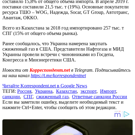
составило 15,8% от общего объема импорта. В апреле 2019 г.
поставки составили 21,5 тыс. т (19%). Основные покупатели
ресурса ТШО – WOG, Надежда, Socar, GT Group, Автотранс,
Авантаж, ОККО.
Всего из Казахстана за 2018 год импортировано 257 тыс. т
СПГ (15% от общего объема рынка).
Ранее сообщалось, что Украина намерена закупать
сжиженный газ в США. Представители Нафтогаза и МИД
Украины провели встречи с чиновниками из Госдепа,
Конгресса и Минэнергетики США.
Новости от
Корреспондент.net
в Telegram. Подписывайтесь
на наш канал
https://t.me/korrespondentnet
Читайте Korrespondent.net в Google News
ТЕГИ:
Россия
,
Украина
,
Казахстан
,
экспорт
,
Импорт
,
санкции
,
СПГ
,
сжиженный газ
,
Ответные санкции России
Если вы заметили ошибку, выделите необходимый текст и
нажмите Ctrl+Enter, чтобы сообщить об этом редакции.