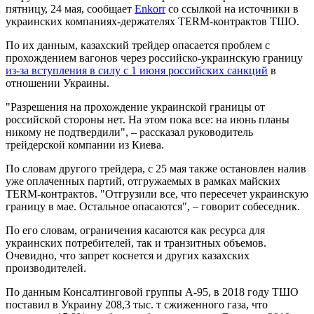
пятницу, 24 мая, сообщает
Еnkorr
со ссылкой на источники в
украинских компаниях-держателях TERM-контрактов ТШО.
По их данным, казахский трейдер опасается проблем с
прохождением вагонов через российско-украинскую границу
из-за вступления в силу с 1 июня российских санкций
в
отношении Украины.
"Разрешения на прохождение украинской границы от
российской стороны нет. На этом пока все: на июнь планы
никому не подтвердили", – рассказал руководитель
трейдерской компании из Киева.
По словам другого трейдера, с 25 мая также остановлен налив
уже оплаченных партий, отгружаемых в рамках майских
TERM-контрактов. "Отгрузили все, что пересечет украинскую
границу в мае. Остальное опасаются", – говорит собеседник.
По его словам, ограничения касаются как ресурса для
украинских потребителей, так и транзитных объемов.
Очевидно, что запрет коснется и других казахских
производителей.
По данным Консалтинговой группы А-95, в 2018 году ТШО
поставил в Украину 208,3 тыс. т сжиженного газа, что