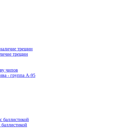
аличие трещин
тву чипов
ива - группа А-95
с баллистикой