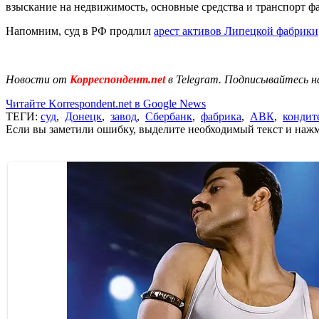
взыскание на недвижимость, основные средства и транспорт ф
Напомним, суд в РФ продлил
арест активов Липецкой фабрики
Новости от
Корреспондент.net
в Telegram. Подписывайтесь н
Читайте Korrespondent.net в Google News
ТЕГИ:
суд
,
Донецк
,
завод
,
Сбербанк
,
фабрика
,
АВК
,
кондит
Если вы заметили ошибку, выделите необходимый текст и нажми