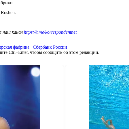
абрики.
Roshen.
а наш канал
https://t.me/korrespondentnet
ерская фабрика
,
Сбербанк России
те Ctrl+Enter, чтобы сообщить об этом редакции.