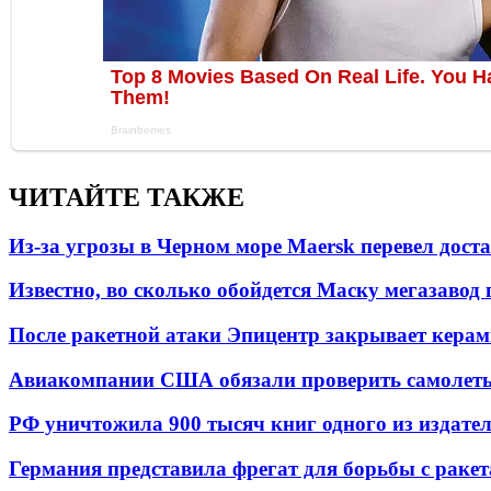
ЧИТАЙТЕ ТАКЖЕ
Из-за угрозы в Черном море Maersk перевел дост
Известно, во сколько обойдется Маску мегазавод 
После ракетной атаки Эпицентр закрывает керам
Авиакомпании США обязали проверить самолеты
РФ уничтожила 900 тысяч книг одного из издател
Германия представила фрегат для борьбы с раке