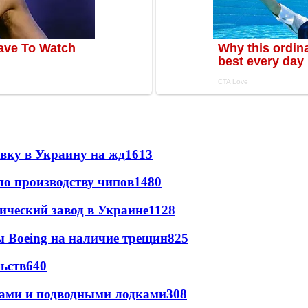
авку в Украину на жд
1613
по производству чипов
1480
ический завод в Украине
1128
 Boeing на наличие трещин
825
ьств
640
тами и подводными лодками
308