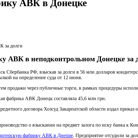
рику АВК в Донецке
К за долги
у АВК в неподконтрольном Донецке за до
иск Сбербанка РФ, взыскав за долги в 56 млн долларов кондит
ылкой на определение суда от 12 июня.
ем продажи через публичные торги, в рамках процедуры исполн
ая фабрика АВК Донецк составляла 45,6 млн грн.
 кредитного договора Хозсуд Закарпатской области издал приказ
производство о взыскании на предмет залога по иску банка к К
ндитерскую фабрику АВК в Днепре
. Предприятие отсудили за до