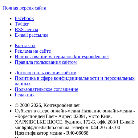
Полная версия сайта
Facebook
Twitter
RSS-ленты
E-mail рассылка
Контакты
Реклама на сайте
Использование материалов korrespondent.net
Правила пользования сайтом
Договор пользования сайтом
Политика в сфере конфиденциальности и персональных
данных
Пользовательское соглашение
Редакция
© 2000-2026, Korrespondent.net
Субъект в сфере онлайн-медиа Название онлайн-медиа -
«КореспонденТ.net» Адрес: 02091, місто Київ,
ХАРКІВСЬКЕ ШОСЕ, будинок 172-Б, офіс 208/1 E-mail:
sunlight@mediadim.com.ua
Телефон: 044-205-43-00
Идентификатор медиа - R40-06068