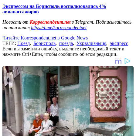
Экспрессом на Борисполь воспользовались 4%
авиапассажиров
Новости от
Корреспондент.net
в Telegram. Подписывайтесь
на наш канал
https://t.me/korrespondentnet
Читайте Korrespondent.net в Google News
ТЕГИ:
Поезд
,
Борисполь
,
поезда
,
Укрзализныця
,
экспресс
Если вы заметили ошибку, выделите необходимый текст и
нажмите Ctrl+Enter, чтобы сообщить об этом редакции.