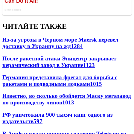
ЧИТАЙТЕ ТАКЖЕ
Из-за угрозы в Черном море Maersk перевел
доставку в Украину на жд
1284
После ракетной атаки Эпицентр закрывает
керамический завод в Украине
1123
Германия представила фрегат для борьбы с
ракетами и подводными лодками
1015
Известно, во сколько обойдется Маску мегазавод
по производству чипов
1013
РФ уничтожила 900 тысяч книг одного из
издательств
597
В Apple назвали причину удаления Telegram из