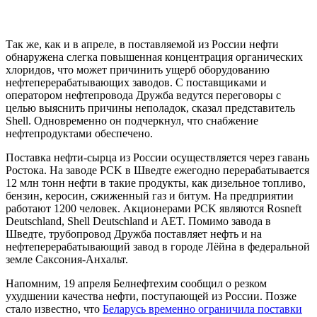
Так же, как и в апреле, в поставляемой из России нефти
обнаружена слегка повышенная концентрация органических
хлоридов, что может причинить ущерб оборудованию
нефтеперерабатывающих заводов. С поставщиками и
оператором нефтепровода Дружба ведутся переговоры с
целью выяснить причины неполадок, сказал представитель
Shell. Одновременно он подчеркнул, что снабжение
нефтепродуктами обеспечено.
Поставка нефти-сырца из России осуществляется через гавань
Ростока. На заводе PCK в Шведте ежегодно перерабатывается
12 млн тонн нефти в такие продукты, как дизельное топливо,
бензин, керосин, сжиженный газ и битум. На предприятии
работают 1200 человек. Акционерами PCK являются Rosneft
Deutschland, Shell Deutschland и AET. Помимо завода в
Шведте, трубопровод Дружба поставляет нефть и на
нефтеперерабатывающий завод в городе Лёйна в федеральной
земле Саксония-Анхальт.
Напомним, 19 апреля Белнефтехим сообщил о резком
ухудшении качества нефти, поступающей из России. Позже
стало известно, что
Беларусь временно ограничила поставки