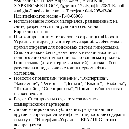
«КореспонденТ.net» Адрес: 02091, місто Київ,
ХАРКІВСЬКЕ ШОСЕ, будинок 172-Б, офіс 208/1 E-mail:
sunlight@mediadim.com.ua
Телефон: 044-205-43-00
Идентификатор медиа - R40-06068
Использование любых материалов, размещённых на
сайте, разрешается при условии ссылки на
Корреспондент.net.
При копировании материалов со страницы «Новости
Украины и мира», для интернет-изданий – обязательна
прямая открытая для поисковых систем гиперссылка.
Ссылка должна быть размещена в независимости от
полного либо частичного использования материалов.
Гиперссылка (для интернет- изданий) – должна быть
размещена в подзаголовке или в первом абзаце
материала.
Новости с пометками "Мнение", "Экспертиза",
"Заявление", "Регионы", "Деньги", "Власть", "Выборы",
"Тест-драйв", "Спецпроекты", "Промо" публикуются на
правах рекламы.
Раздел Спецпроекты создается совместно с
коммерческими партнерами.
Любое копирование, публикация, републикация и
другое распространение информации, которое содержит
ссылку на "Интерфакс-Украина", EPA / UPG, строго
воспрещается.