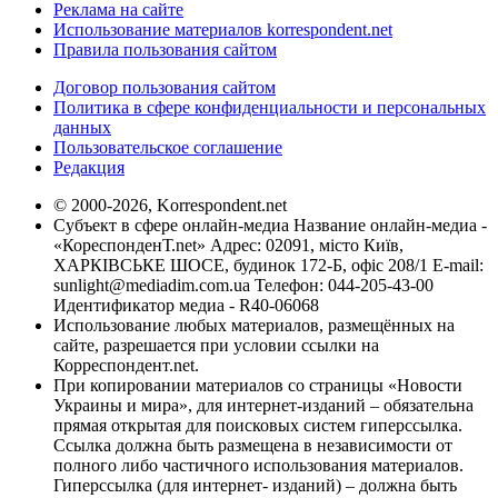
Реклама на сайте
Использование материалов korrespondent.net
Правила пользования сайтом
Договор пользования сайтом
Политика в сфере конфиденциальности и персональных
данных
Пользовательское соглашение
Редакция
© 2000-2026, Korrespondent.net
Субъект в сфере онлайн-медиа Название онлайн-медиа -
«КореспонденТ.net» Адрес: 02091, місто Київ,
ХАРКІВСЬКЕ ШОСЕ, будинок 172-Б, офіс 208/1 E-mail:
sunlight@mediadim.com.ua
Телефон: 044-205-43-00
Идентификатор медиа - R40-06068
Использование любых материалов, размещённых на
сайте, разрешается при условии ссылки на
Корреспондент.net.
При копировании материалов со страницы «Новости
Украины и мира», для интернет-изданий – обязательна
прямая открытая для поисковых систем гиперссылка.
Ссылка должна быть размещена в независимости от
полного либо частичного использования материалов.
Гиперссылка (для интернет- изданий) – должна быть