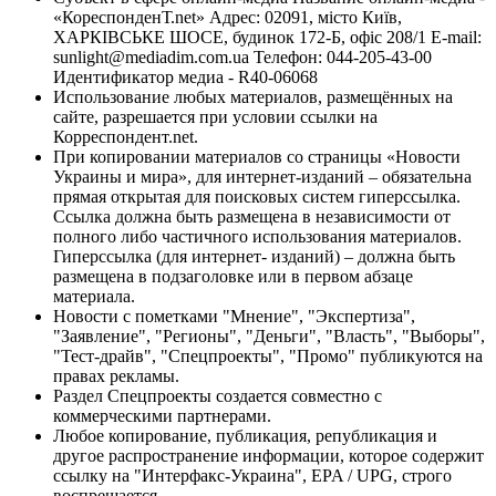
«КореспонденТ.net» Адрес: 02091, місто Київ,
ХАРКІВСЬКЕ ШОСЕ, будинок 172-Б, офіс 208/1 E-mail:
sunlight@mediadim.com.ua
Телефон: 044-205-43-00
Идентификатор медиа - R40-06068
Использование любых материалов, размещённых на
сайте, разрешается при условии ссылки на
Корреспондент.net.
При копировании материалов со страницы «Новости
Украины и мира», для интернет-изданий – обязательна
прямая открытая для поисковых систем гиперссылка.
Ссылка должна быть размещена в независимости от
полного либо частичного использования материалов.
Гиперссылка (для интернет- изданий) – должна быть
размещена в подзаголовке или в первом абзаце
материала.
Новости с пометками "Мнение", "Экспертиза",
"Заявление", "Регионы", "Деньги", "Власть", "Выборы",
"Тест-драйв", "Спецпроекты", "Промо" публикуются на
правах рекламы.
Раздел Спецпроекты создается совместно с
коммерческими партнерами.
Любое копирование, публикация, републикация и
другое распространение информации, которое содержит
ссылку на "Интерфакс-Украина", EPA / UPG, строго
воспрещается.