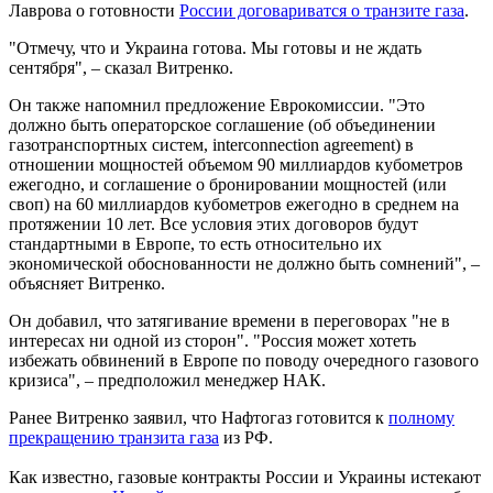
Лаврова о готовности
России договариватся о транзите газа
.
"Отмечу, что и Украина готова. Мы готовы и не ждать
сентября", – сказал Витренко.
Он также напомнил предложение Еврокомиссии. "Это
должно быть операторское соглашение (об объединении
газотранспортных систем, interconnection agreement) в
отношении мощностей объемом 90 миллиардов кубометров
ежегодно, и соглашение о бронировании мощностей (или
своп) на 60 миллиардов кубометров ежегодно в среднем на
протяжении 10 лет. Все условия этих договоров будут
стандартными в Европе, то есть относительно их
экономической обоснованности не должно быть сомнений", –
объясняет Витренко.
Он добавил, что затягивание времени в переговорах "не в
интересах ни одной из сторон". "Россия может хотеть
избежать обвинений в Европе по поводу очередного газового
кризиса", – предположил менеджер НАК.
Ранее Витренко заявил, что Нафтогаз готовится к
полному
прекращению транзита газа
из РФ.
Как известно, газовые контракты России и Украины истекают