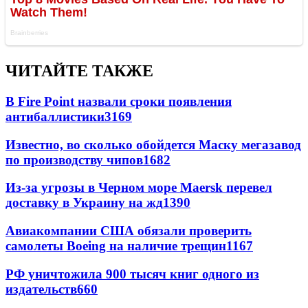
ЧИТАЙТЕ ТАКЖЕ
В Fire Point назвали сроки появления
антибаллистики
3169
Известно, во сколько обойдется Маску мегазавод
по производству чипов
1682
Из-за угрозы в Черном море Maersk перевел
доставку в Украину на жд
1390
Авиакомпании США обязали проверить
самолеты Boeing на наличие трещин
1167
РФ уничтожила 900 тысяч книг одного из
издательств
660