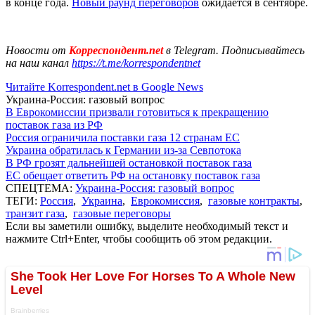
в конце года.
Новый раунд переговоров
ожидается в сентябре.
Новости от
Корреспондент.net
в Telegram. Подписывайтесь
на наш канал
https://t.me/korrespondentnet
Читайте Korrespondent.net в Google News
Украина-Россия: газовый вопрос
В Еврокомиссии призвали готовиться к прекращению
поставок газа из РФ
Россия ограничила поставки газа 12 странам ЕС
Украина обратилась к Германии из-за Севпотока
В РФ грозят дальнейшей остановкой поставок газа
ЕС обещает ответить РФ на остановку поставок газа
СПЕЦТЕМА:
Украина-Россия: газовый вопрос
ТЕГИ:
Россия
,
Украина
,
Еврокомиссия
,
газовые контракты
,
транзит газа
,
газовые переговоры
Если вы заметили ошибку, выделите необходимый текст и
нажмите Ctrl+Enter, чтобы сообщить об этом редакции.