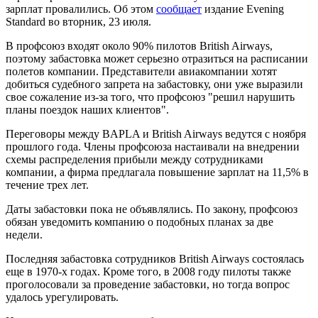
зарплат провалились. Об этом
сообщает
издание Evening
Standard во вторник, 23 июля.
В профсоюз входят около 90% пилотов British Airways,
поэтому забастовка может серьезно отразиться на расписании
полетов компании. Представители авиакомпании хотят
добиться судебного запрета на забастовку, они уже выразили
свое сожаление из-за того, что профсоюз "решил нарушить
планы поездок наших клиентов".
Переговоры между BAPLA и British Airways ведутся с ноября
прошлого года. Члены профсоюза настаивали на внедрении
схемы распределения прибыли между сотрудниками
компании, а фирма предлагала повышение зарплат на 11,5% в
течение трех лет.
Даты забастовки пока не объявлялись. По закону, профсоюз
обязан уведомить компанию о подобных планах за две
недели.
Последняя забастовка сотрудников British Airways состоялась
еще в 1970-х годах. Кроме того, в 2008 году пилоты также
проголосовали за проведение забастовки, но тогда вопрос
удалось урегулировать.