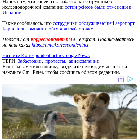
Напомним, что ранее из-за забастовки сотрудников
железнодорожной компании
сотни рейсов были отменены в
Испании
.
Также сообщалось, что
cотрудники обслуживающей аэропорт
Борисполь компании объявили забастовку
.
Новости от
Корреспондент.net
в Telegram. Подписывайтесь
на наш канал
https://t.me/korrespondentnet
Читайте Korrespondent.net в Google News
ТЕГИ:
Забастовки
,
протесты
,
авиакомпании
Если вы заметили ошибку, выделите необходимый текст и
нажмите Ctrl+Enter, чтобы сообщить об этом редакции.