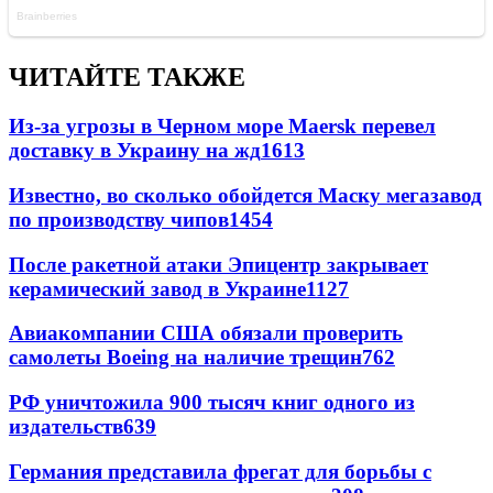
ЧИТАЙТЕ ТАКЖЕ
Из-за угрозы в Черном море Maersk перевел
доставку в Украину на жд
1613
Известно, во сколько обойдется Маску мегазавод
по производству чипов
1454
После ракетной атаки Эпицентр закрывает
керамический завод в Украине
1127
Авиакомпании США обязали проверить
самолеты Boeing на наличие трещин
762
РФ уничтожила 900 тысяч книг одного из
издательств
639
Германия представила фрегат для борьбы с