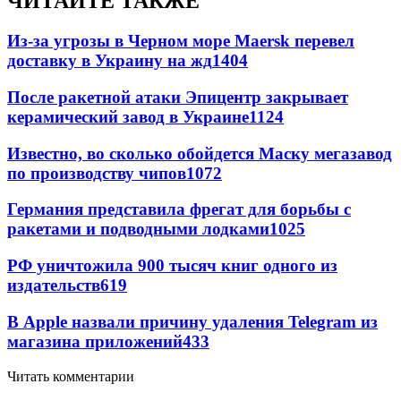
ЧИТАЙТЕ ТАКЖЕ
Из-за угрозы в Черном море Maersk перевел
доставку в Украину на жд
1404
После ракетной атаки Эпицентр закрывает
керамический завод в Украине
1124
Известно, во сколько обойдется Маску мегазавод
по производству чипов
1072
Германия представила фрегат для борьбы с
ракетами и подводными лодками
1025
РФ уничтожила 900 тысяч книг одного из
издательств
619
В Apple назвали причину удаления Telegram из
магазина приложений
433
Читать комментарии