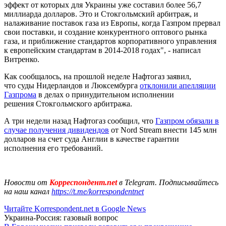
эффект от которых для Украины уже составил более 56,7
миллиарда долларов. Это и Стокгольмский арбитраж, и
налаживание поставок газа из Европы, когда Газпром прервал
свои поставки, и создание конкурентного оптового рынка
газа, и приближение стандартов корпоративного управления
к европейским стандартам в 2014-2018 годах", - написал
Витренко.
Как сообщалось, на прошлой неделе Нафтогаз заявил,
что суды Нидерландов и Люксембурга
отклонили апелляции
Газпрома
в делах о принудительном исполнении
решения Стокгольмского арбитража.
А три недели назад Нафтогаз сообщил, что
Газпром обязали в
случае получения дивидендов
от Nord Stream внести 145 млн
долларов на счет суда Англии в качестве гарантии
исполнения его требований.
Новости от
Корреспондент.net
в Telegram. Подписывайтесь
на наш канал
https://t.me/korrespondentnet
Читайте Korrespondent.net в Google News
Украина-Россия: газовый вопрос