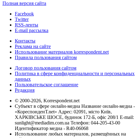
Полная версия сайта
Facebook
Twitter
RSS-ленты
E-mail рассылка
Контакты
Реклама на сайте
Использование материалов korrespondent.net
Правила пользования сайтом
Договор пользования сайтом
Политика в сфере конфиденциальности и персональных
данных
Пользовательское соглашение
Редакция
© 2000-2026, Korrespondent.net
Субъект в сфере онлайн-медиа Название онлайн-медиа -
«КореспонденТ.net» Адрес: 02091, місто Київ,
ХАРКІВСЬКЕ ШОСЕ, будинок 172-Б, офіс 208/1 E-mail:
sunlight@mediadim.com.ua
Телефон: 044-205-43-00
Идентификатор медиа - R40-06068
Использование любых материалов, размещённых на