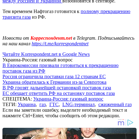
между Россией и Украиной
возобновятся в сентябре.
Тем временем Нафтогаз готовится к
полному прекращению
транзита газа
из РФ.
Новости от
Корреспондент.net
в Telegram. Подписывайтесь
на наш канал
https://t.me/korrespondentnet
Читайте Korrespondent.net в Google News
Украина-Россия: газовый вопрос
В Еврокомиссии призвали готовиться к прекращению
поставок газа из РФ
Россия ограничила поставки газа 12 странам ЕС
Украина обратилась к Германии из-за Севпотока
В РФ грозят дальнейшей остановкой поставок газа
ЕС обещает ответить РФ на остановку поставок газа
СПЕЦТЕМА:
Украина-Россия: газовый вопрос
ТЕГИ:
Украина
,
газ
,
ГТС
,
LNG-терминал
,
сжиженный газ
Если вы заметили ошибку, выделите необходимый текст и
нажмите Ctrl+Enter, чтобы сообщить об этом редакции.