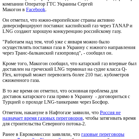
компании Оператор ГТС Украины Сергей
Макогон в
Facebook
.
Он отметил, что южно-европейские страны активно
диверсифицируют поставки: каспийский газ через TANAP и
LNG создают хорошую конкуренцию российскому газу.
"Работаем над тем, чтоб уже с января можно было
осуществлять поставки газа в Украину с южного направления
через Транс-балканский газопровод", - сообщил он.
Кроме того, Макогон сообщил, что катарский газ впервые был
доставлен на греческий LNG терминал на судне класса Q-
Flex, который может перевозить более 210 тыс. кубометров
сжиженного газа.
В то же время он отметил, что основная проблема для
доставок катарского газа прямо в Украину - договориться с
Турцией о проходе LNG-танкерами через Босфор.
Отметим, накануне в Нафтогазе заявили, что
Россия не
назначает время газовых переговоров
, чтобы затягивать время
для строительства Северного потока-2.
Ранее в Еврокомиссии заявляли, что
газовые переговоры