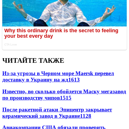
ЧИТАЙТЕ ТАКЖЕ
Из-за угрозы в Черном море Maersk перевел
доставку в Украину на жд
1613
Известно, во сколько обойдется Маску мегазавод
по производству чипов
1515
После ракетной атаки Эпицентр закрывает
керамический завод в Украине
1128
Авиакомпании США обязали проверить