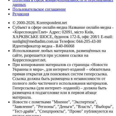
данных
Пользовательское соглашение
Редакция
© 2000-2026, Korrespondent.net
Субъект в сфере онлайн-медиа Название онлайн-медиа -
«КореспонденТ.net» Адрес: 02091, місто Київ,
ХАРКІВСЬКЕ ШОСЕ, будинок 172-Б, офіс 208/1 E-mail:
sunlight@mediadim.com.ua
Телефон: 044-205-43-00
Идентификатор медиа - R40-06068
Использование любых материалов, размещённых на
сайте, разрешается при условии ссылки на
Корреспондент.net.
При копировании материалов со страницы «Новости
Украины и мира», для интернет-изданий – обязательна
прямая открытая для поисковых систем гиперссылка.
Ссылка должна быть размещена в независимости от
полного либо частичного использования материалов.
Гиперссылка (для интернет- изданий) – должна быть
размещена в подзаголовке или в первом абзаце
материала.
Новости с пометками "Мнение", "Экспертиза",
"Заявление", "Регионы", "Деньги", "Власть", "Выборы",
"Тест-драйв", "Спецпроекты", "Промо" публикуются на
правах рекламы.