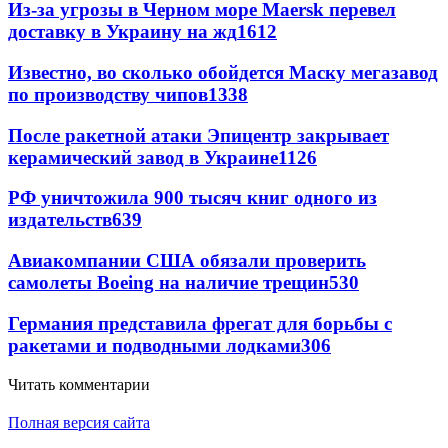
Из-за угрозы в Черном море Maersk перевел
доставку в Украину на жд
1612
Известно, во сколько обойдется Маску мегазавод
по производству чипов
1338
После ракетной атаки Эпицентр закрывает
керамический завод в Украине
1126
РФ уничтожила 900 тысяч книг одного из
издательств
639
Авиакомпании США обязали проверить
самолеты Boeing на наличие трещин
530
Германия представила фрегат для борьбы с
ракетами и подводными лодками
306
Читать комментарии
Полная версия сайта