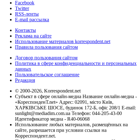
Facebook
Twitter
RSS-ленты
E-mail рассылка
Контакты
Реклама на сайте
Использование материалов korrespondent.net
Правила пользования сайтом
Договор пользования сайтом
Политика в сфере конфиденциальности и персональных
данных
Пользовательское соглашение
Редакция
© 2000-2026, Korrespondent.net
Субъект в сфере онлайн-медиа Название онлайн-медиа -
«КореспонденТ.net» Адрес: 02091, місто Київ,
ХАРКІВСЬКЕ ШОСЕ, будинок 172-Б, офіс 208/1 E-mail:
sunlight@mediadim.com.ua
Телефон: 044-205-43-00
Идентификатор медиа - R40-06068
Использование любых материалов, размещённых на
сайте, разрешается при условии ссылки на
Корреспондент.net.