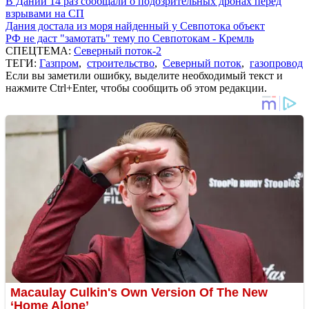
В Дании 14 раз сообщали о подозрительных дронах перед
взрывами на СП
Дания достала из моря найденный у Севпотока объект
РФ не даст "замотать" тему по Севпотокам - Кремль
СПЕЦТЕМА:
Северный поток-2
ТЕГИ:
Газпром
,
строительство
,
Северный поток
,
газопровод
Если вы заметили ошибку, выделите необходимый текст и
нажмите Ctrl+Enter, чтобы сообщить об этом редакции.