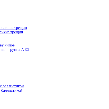
аличие трещин
тву чипов
ива - группа А-95
с баллистикой