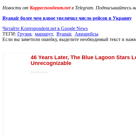
Новости от
Корреспондент.net
в Telegram. Подписывайтесь н
Ryanair более чем вдвое увеличил число рейсов в Украину
Читайте Korrespondent.net в Google News
ТЕГИ:
Грузия
,
маршрут
,
Ryanair
,
Авиарейсы
Если вы заметили ошибку, выделите необходимый текст и нажми