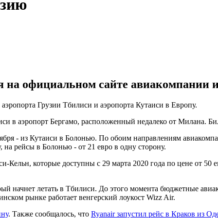
узию
я на официальном сайте авиакомпании 
о аэропорта Грузии Тбилиси и аэропорта Кутаиси в Европу.
лиси в аэропорт Бергамо, расположенный недалеко от Милана. Бил
 ноября - из Кутаиси в Болонью. По обоим направлениям авиаком
 на рейсы в Болонью - от 21 евро в одну сторону.
-Кельн, которые доступны с 29 марта 2020 года по цене от 50 ев
ый начнет летать в Тбилиси. До этого момента бюджетные авиа
инском рынке работает венгерский лоукост Wizz Air.
ину
. Также сообщалось, что
Ryanair запустил рейс в Краков из Од