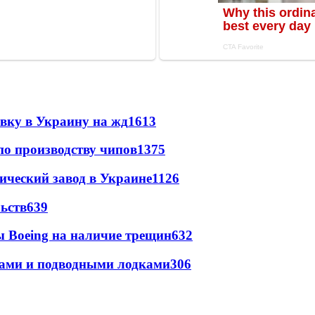
авку в Украину на жд
1613
по производству чипов
1375
ический завод в Украине
1126
ьств
639
 Boeing на наличие трещин
632
тами и подводными лодками
306