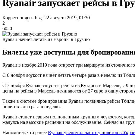
Ryanair запускает рейсы в Гр
Корреспондент.biz, 22 августа 2019, 01:30
2
6020
Ryanair начнет летать из Европы в Грузию
Билеты уже доступны для бронировани
Ryanair в ноябре 2019 года откроет три маршрута из столичног
С 6 ноября лоукост начнет летать четыре раза в неделю из Тби
С 7 ноября Ryanair запустит рейсы из Кутаиси в Марсель, с 9
цены на рейсы в Марсель начинаются от 27 евро в одну сторону,
Также в системе бронирования Ryanair появились рейсы Тбилиси
полетов - два раза в неделю.
Ryanair станет первым полноценным крупным лоукостом, котор
жалуясь на высокие расценки на обслуживание. Сейчас на груз
Напомним, что ранее
Ryanair увеличил частоту полетов в Укра