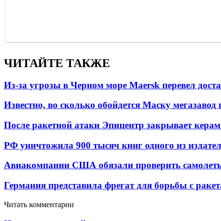
ЧИТАЙТЕ ТАКЖЕ
Из-за угрозы в Черном море Maersk перевел дост
Известно, во сколько обойдется Маску мегазавод 
После ракетной атаки Эпицентр закрывает керам
РФ уничтожила 900 тысяч книг одного из издател
Авиакомпании США обязали проверить самолеты
Германия представила фрегат для борьбы с раке
Читать комментарии