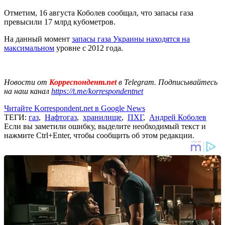
Отметим, 16 августа Коболев сообщал, что запасы газа
превысили 17 млрд кубометров.
На данный момент
запасы газа Украины находятся на
максимальном
уровне с 2012 года.
Новости от
Корреспондент.net
в Telegram. Подписывайтесь
на наш канал
https://t.me/korrespondentnet
Читайте Korrespondent.net в Google News
ТЕГИ:
газ
,
Нафтогаз
,
хранилище
,
ПХГ
,
Андрей Коболев
Если вы заметили ошибку, выделите необходимый текст и
нажмите Ctrl+Enter, чтобы сообщить об этом редакции.