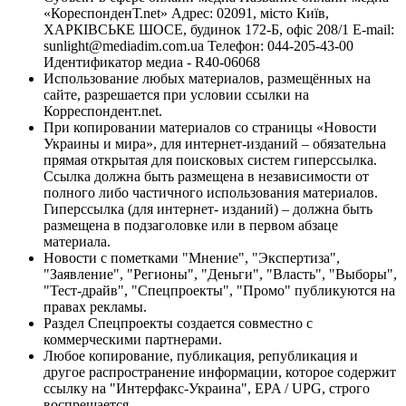
«КореспонденТ.net» Адрес: 02091, місто Київ,
ХАРКІВСЬКЕ ШОСЕ, будинок 172-Б, офіс 208/1 E-mail:
sunlight@mediadim.com.ua
Телефон: 044-205-43-00
Идентификатор медиа - R40-06068
Использование любых материалов, размещённых на
сайте, разрешается при условии ссылки на
Корреспондент.net.
При копировании материалов со страницы «Новости
Украины и мира», для интернет-изданий – обязательна
прямая открытая для поисковых систем гиперссылка.
Ссылка должна быть размещена в независимости от
полного либо частичного использования материалов.
Гиперссылка (для интернет- изданий) – должна быть
размещена в подзаголовке или в первом абзаце
материала.
Новости с пометками "Мнение", "Экспертиза",
"Заявление", "Регионы", "Деньги", "Власть", "Выборы",
"Тест-драйв", "Спецпроекты", "Промо" публикуются на
правах рекламы.
Раздел Спецпроекты создается совместно с
коммерческими партнерами.
Любое копирование, публикация, републикация и
другое распространение информации, которое содержит
ссылку на "Интерфакс-Украина", EPA / UPG, строго
воспрещается.