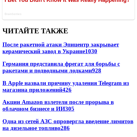
ЧИТАЙТЕ ТАКЖЕ
После ракетной атаки Эпицентр закрывает
керамический завод в Украине
1030
Германия представила фрегат для борьбы с
ракетами и подводными лодками
928
В Apple назвали причину удаления Telegram из
магазина приложений
426
Акции Amazon взлетели после прорыва в
облачном бизнесе и ИИ
305
Одна из сетей АЗС опровергла введение лимитов
на дизельное топливо
286