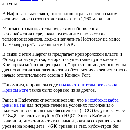
августа.
В Нафтогазе зааявляют, что теплоцентраль перед началом
отопительного сезона задолжало за газ 1,760 млрд грн.
"Согласно законодательству, для возобновления
газоснабжения перед началом отопительного сезона
теплопроизводитель должен заплатить Нафтогазу не менее
1,170 млрд грн", - сообщили в НАК.
В связи с этим Нафтогаз предлагает криворожской власти и
Фонду госимущества, который осуществляет управление
Криворожской теплоцентралью, "принять немедленные меры
для погашения задолженности и обеспечения своевременного
начала отопительного сезона в Кривом Роге".
Напомним, в прошлом году
начало отопительного сезона в
Кривом Роге
также было сорвано из-за долгов.
Ранее в Нафтогазе спрогнозировали, что
в ноябре-декабре
цены на газ
для потребителей на условиях положения о
наложении специальных обязательств (ПСО) будут в размере
7 184,8 гривен/тыс. куб. м (без НДС). Хотя в Кабмине
говорили, что стоимость газа зимой должна сохраниться на
уровне на конец лета - 4640 гривен за тыс. кубометров без