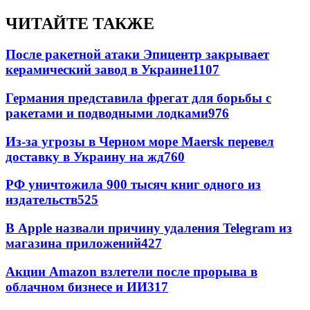
ЧИТАЙТЕ ТАКЖЕ
После ракетной атаки Эпицентр закрывает
керамический завод в Украине
1107
Германия представила фрегат для борьбы с
ракетами и подводными лодками
976
Из-за угрозы в Черном море Maersk перевел
доставку в Украину на жд
760
РФ уничтожила 900 тысяч книг одного из
издательств
525
В Apple назвали причину удаления Telegram из
магазина приложений
427
Акции Amazon взлетели после прорыва в
облачном бизнесе и ИИ
317