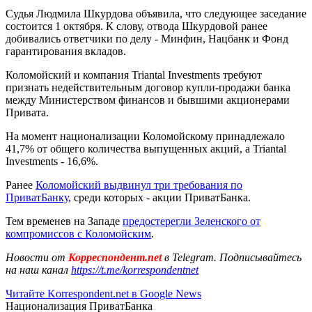
Судья Людмила Шкурдова объявила, что следующее заседание
состоится 1 октября. К слову, отвода Шкурдовой ранее
добивались ответчики по делу - Минфин, Нацбанк и Фонд
гарантирования вкладов.
Коломойский и компания Triantal Investments требуют
признать недействительным договор купли-продажи банка
между Министерством финансов и бывшими акционерами
Привата.
На момент национализации Коломойскому принадлежало
41,7% от общего количества выпущенных акций, а Triantal
Investments - 16,6%.
Ранее
Коломойский выдвинул три требования по
ПриватБанку
, среди которых - акции ПриватБанка.
Тем временев на Западе
предостерегли Зеленского от
компромиссов с Коломойским
.
Новости от
Корреспондент.net
в Telegram. Подписывайтесь
на наш канал
https://t.me/korrespondentnet
Читайте Korrespondent.net в Google News
Национализация ПриватБанка