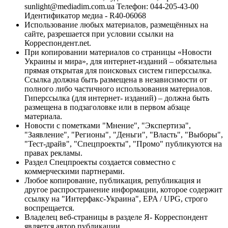
sunlight@mediadim.com.ua
Телефон: 044-205-43-00
Идентификатор медиа - R40-06068
Использование любых материалов, размещённых на
сайте, разрешается при условии ссылки на
Корреспондент.net.
При копировании материалов со страницы «Новости
Украины и мира», для интернет-изданий – обязательна
прямая открытая для поисковых систем гиперссылка.
Ссылка должна быть размещена в независимости от
полного либо частичного использования материалов.
Гиперссылка (для интернет- изданий) – должна быть
размещена в подзаголовке или в первом абзаце
материала.
Новости с пометками "Мнение", "Экспертиза",
"Заявление", "Регионы", "Деньги", "Власть", "Выборы",
"Тест-драйв", "Спецпроекты", "Промо" публикуются на
правах рекламы.
Раздел Спецпроекты создается совместно с
коммерческими партнерами.
Любое копирование, публикация, републикация и
другое распространение информации, которое содержит
ссылку на "Интерфакс-Украина", EPA / UPG, строго
воспрещается.
Владелец веб-страницы в разделе Я- Корреспондент
является автор публикации.