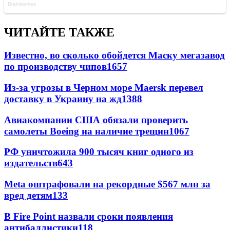
ЧИТАЙТЕ ТАКЖЕ
Известно, во сколько обойдется Маску мегазавод
по производству чипов
1657
Из-за угрозы в Черном море Maersk перевел
доставку в Украину на жд
1388
Авиакомпании США обязали проверить
самолеты Boeing на наличие трещин
1067
РФ уничтожила 900 тысяч книг одного из
издательств
643
Meta оштрафовали на рекордные $567 млн за
вред детям
133
В Fire Point назвали сроки появления
антибаллистики
118