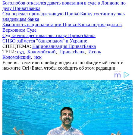
Боголюбов отказался давать показания в суде в Лондоне по
делу ПриватБанка
Суд передал принадлежащую ПриватБанку гостиницу экс-
владельцам банка
Законность национализации ПриватБанка подтвердили в
Верховном Суде
Суд заочно арестовал экс-главу ПриватБанка
СНБО займется "банкопадом" в Украине
СПЕЦТЕМА:
Национализация ПриватБанка
ТЕГИ:
суд
,
Коломойский
,
ПриватБанк
,
Игорь
Коломойский
,
иск
Если вы заметили ошибку, выделите необходимый текст и
нажмите Ctrl+Enter, чтобы сообщить об этом редакции.