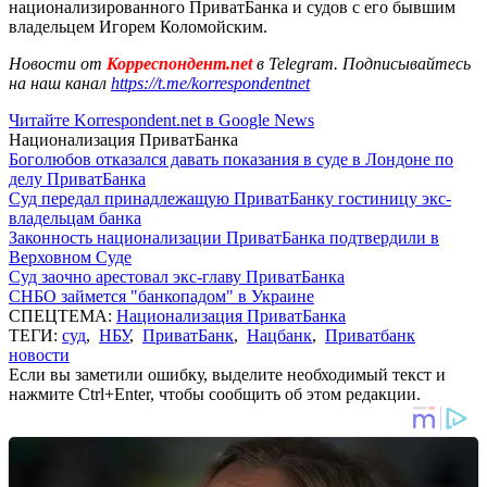
национализированного ПриватБанка и судов с его бывшим
владельцем Игорем Коломойским.
Новости от
Корреспондент.net
в Telegram. Подписывайтесь
на наш канал
https://t.me/korrespondentnet
Читайте Korrespondent.net в Google News
Национализация ПриватБанка
Боголюбов отказался давать показания в суде в Лондоне по
делу ПриватБанка
Суд передал принадлежащую ПриватБанку гостиницу экс-
владельцам банка
Законность национализации ПриватБанка подтвердили в
Верховном Суде
Суд заочно арестовал экс-главу ПриватБанка
СНБО займется "банкопадом" в Украине
СПЕЦТЕМА:
Национализация ПриватБанка
ТЕГИ:
суд
,
НБУ
,
ПриватБанк
,
Нацбанк
,
Приватбанк
новости
Если вы заметили ошибку, выделите необходимый текст и
нажмите Ctrl+Enter, чтобы сообщить об этом редакции.