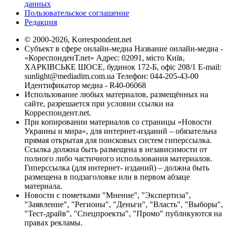
данных
Пользовательское соглашение
Редакция
© 2000-2026, Korrespondent.net
Субъект в сфере онлайн-медиа Название онлайн-медиа -
«КореспонденТ.net» Адрес: 02091, місто Київ,
ХАРКІВСЬКЕ ШОСЕ, будинок 172-Б, офіс 208/1 E-mail:
sunlight@mediadim.com.ua
Телефон: 044-205-43-00
Идентификатор медиа - R40-06068
Использование любых материалов, размещённых на
сайте, разрешается при условии ссылки на
Корреспондент.net.
При копировании материалов со страницы «Новости
Украины и мира», для интернет-изданий – обязательна
прямая открытая для поисковых систем гиперссылка.
Ссылка должна быть размещена в независимости от
полного либо частичного использования материалов.
Гиперссылка (для интернет- изданий) – должна быть
размещена в подзаголовке или в первом абзаце
материала.
Новости с пометками "Мнение", "Экспертиза",
"Заявление", "Регионы", "Деньги", "Власть", "Выборы",
"Тест-драйв", "Спецпроекты", "Промо" публикуются на
правах рекламы.