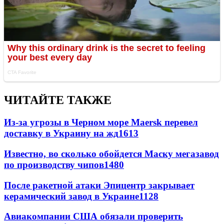
ЧИТАЙТЕ ТАКЖЕ
Из-за угрозы в Черном море Maersk перевел
доставку в Украину на жд
1613
Известно, во сколько обойдется Маску мегазавод
по производству чипов
1480
После ракетной атаки Эпицентр закрывает
керамический завод в Украине
1128
Авиакомпании США обязали проверить