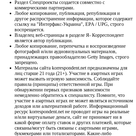
Раздел Спецпроекты создается совместно с
коммерческими партнерами.
Любое копирование, публикация, републикация и
другое распространение информации, которое содержит
ссылку на "Интерфакс-Украина", EPA / UPG, строго
воспрещается.
Владелец веб-страницы в разделе Я- Корреспондент
является автор публикации.
Любое копирование, перепечатка и воспроизведение
фотографий и/или аудиовизуальных материалов,
принадлежащих правообладателю Getty Images, строго
запрещено.
Материалы сайта korrespondent.net предназначены для
лиц старше 21 года (21+). Участие в азартных играх
может вызвать игровую зависимость. Соблюдайте
правила (принципы) ответственной игры. При
обнаружении первых признаков зависимости
немедленно обратитесь к специалисту. Помните, что
участие в азартных играх не может являться источником
доходов или альтернативой работе. Информационный
ресурс korrespondent.net не проводит игры на реальные
и/или виртуальные деньги, сайт не принимает ни в
какой форме оплату ставок и других платежей, которые
связаны/могут быть связаны с азартными играми,
букмекерами или тотализаторами. Какие-либо