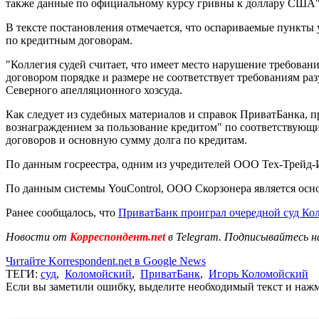
также данные по официальному курсу гривны к доллару США"
В тексте постановления отмечается, что оспариваемые пункт
по кредитным договорам.
"Коллегия судей считает, что имеет место нарушение требова
договором порядке и размере не соответствует требованиям раз
Северного апелляционного хозсуда.
Как следует из судебных материалов и справок ПриватБанка, 
вознаграждением за пользование кредитом" по соответствующи
договоров и основную сумму долга по кредитам.
По данным госреестра, одним из учредителей ООО Тех-Трейд-
По данным системы YouControl, ООО Скорзонера является осно
Ранее сообщалось, что
ПриватБанк проиграл очередной суд Ко
Новости от
Корреспондент.net
в Telegram. Подписывайтесь н
Читайте Korrespondent.net в Google News
ТЕГИ:
суд
,
Коломойский
,
ПриватБанк
,
Игорь Коломойский
Если вы заметили ошибку, выделите необходимый текст и нажми