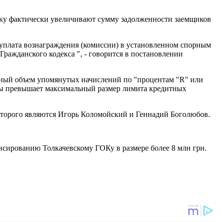
льку фактически увеличивают сумму задолженности заемщиков
и уплата вознаграждения (комиссии) в установленном спорным
Гражданского кодекса ", - говорится в постановлении
упный объем упомянутых начислений по "процентам "R" или
азы превышает максимальный размер лимита кредитных
торого являются Игорь Коломойский и Геннадий Боголюбов.
нсированию Толкачевскому ГОКу в размере более 8 млн грн.