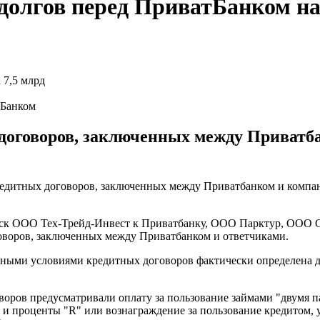
долгов перед ПриватБанком на
тБанком
договоров, заключенных между Приватб
дитных договоров, заключенных между Приватбанком и компания
 иск ООО Тех-Трейд-Инвест к Приватбанку, ООО Парктур, ООО
оворов, заключенных между Приватбанком и ответчиками.
орными условиями кредитных договоров фактически определена д
оров предусматривали оплату за пользование займами "двумя п
, и проценты "R" или вознаграждение за пользование кредитом,