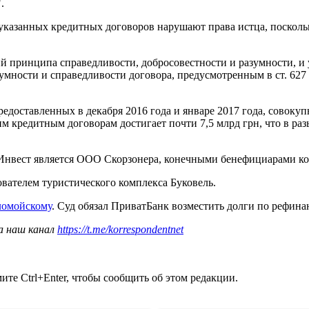
.
ы указанных кредитных договоров нарушают права истца, поско
ний принципа справедливости, добросовестности и разумности, 
умности и справедливости договора, предусмотренным в ст. 627 
предоставленных в декабря 2016 года и январе 2017 года, совок
м кредитным договорам достигает почти 7,5 млрд грн, что в р
Инвест является ООО Скорзонера, конечными бенефициарами ко
вателем туристического комплекса Буковель.
ломойскому
. Суд обязал ПриватБанк возместить долги по рефина
а наш канал
https://t.me/korrespondentnet
те Ctrl+Enter, чтобы сообщить об этом редакции.