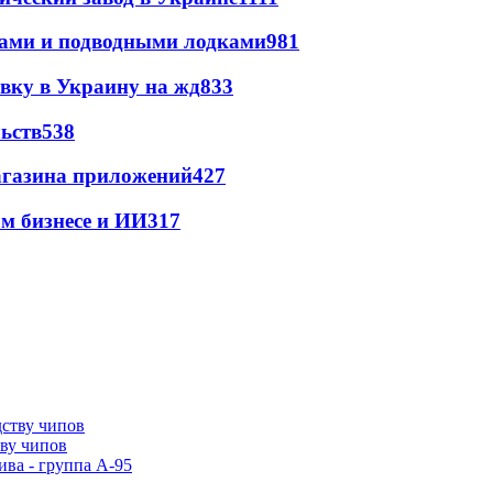
тами и подводными лодками
981
авку в Украину на жд
833
ьств
538
магазина приложений
427
м бизнесе и ИИ
317
тву чипов
ива - группа А-95