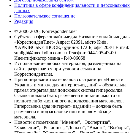
Политика в сфере конфиденциальности и персональных
данных
Пользовательское соглашение
Редакция
© 2000-2026, Korrespondent.net
Субъект в сфере онлайн-медиа Название онлайн-медиа -
«КореспонденТ.net» Адрес: 02091, місто Київ,
ХАРКІВСЬКЕ ШОСЕ, будинок 172-Б, офіс 208/1 E-mail:
sunlight@mediadim.com.ua
Телефон: 044-205-43-00
Идентификатор медиа - R40-06068
Использование любых материалов, размещённых на
сайте, разрешается при условии ссылки на
Корреспондент.net.
При копировании материалов со страницы «Новости
Украины и мира», для интернет-изданий – обязательна
прямая открытая для поисковых систем гиперссылка.
Ссылка должна быть размещена в независимости от
полного либо частичного использования материалов.
Гиперссылка (для интернет- изданий) – должна быть
размещена в подзаголовке или в первом абзаце
материала.
Новости с пометками "Мнение", "Экспертиза",
"Заявление", "Регионы", "Деньги", "Власть", "Выборы",
"Тест-драйв", "Спецпроекты", "Промо" публикуются на