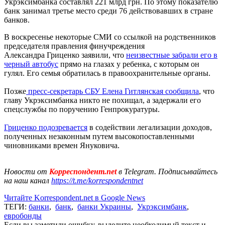
Укрэксимбанка составлял 221 млрд грн. По этому показателю
банк занимал третье место среди 76 действовавших в стране
банков.
В воскресенье некоторые СМИ со ссылкой на родственников
председателя правления финучреждения
Александра Гриценко заявили, что
неизвестные забрали его в
черный автобус
прямо на глазах у ребенка, с которым он
гулял. Его семья обратилась в правоохранительные органы.
Позже
пресс-секретарь СБУ Елена Гитлянская сообщила
, что
главу Укрэксимбанка никто не похищал, а задержали его
спецслужбы по поручению Генпрокуратуры.
Гриценко подозревается
в содействии легализации доходов,
полученных незаконным путем высокопоставленными
чиновниками времен Януковича.
Новости от
Корреспондент.net
в Telegram. Подписывайтесь
на наш канал
https://t.me/korrespondentnet
Читайте Korrespondent.net в Google News
ТЕГИ:
банки
,
банк
,
банки Украины
,
Укрэксимбанк
,
евробонды
Если вы заметили ошибку, выделите необходимый текст и