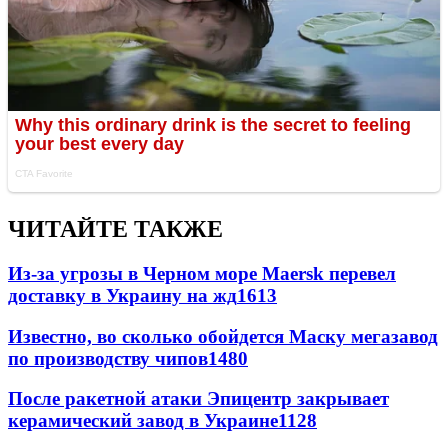
ЧИТАЙТЕ ТАКЖЕ
Из-за угрозы в Черном море Maersk перевел
доставку в Украину на жд
1613
Известно, во сколько обойдется Маску мегазавод
по производству чипов
1480
После ракетной атаки Эпицентр закрывает
керамический завод в Украине
1128