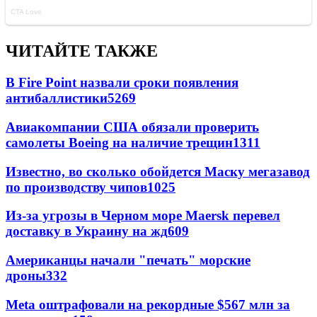
ЧИТАЙТЕ ТАКЖЕ
В Fire Point назвали сроки появления
антибаллистики
5269
Авиакомпании США обязали проверить
самолеты Boeing на наличие трещин
1311
Известно, во сколько обойдется Маску мегазавод
по производству чипов
1025
Из-за угрозы в Черном море Maersk перевел
доставку в Украину на жд
609
Американцы начали "печать" морские
дроны
332
Meta оштрафовали на рекордные $567 млн за