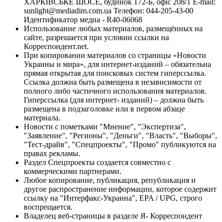
ХАРКІВСЬКЕ ШОСЕ, будинок 172-Б, офіс 208/1 E-mail:
sunlight@mediadim.com.ua
Телефон: 044-205-43-00
Идентификатор медиа - R40-06068
Использование любых материалов, размещённых на
сайте, разрешается при условии ссылки на
Корреспондент.net.
При копировании материалов со страницы «Новости
Украины и мира», для интернет-изданий – обязательна
прямая открытая для поисковых систем гиперссылка.
Ссылка должна быть размещена в независимости от
полного либо частичного использования материалов.
Гиперссылка (для интернет- изданий) – должна быть
размещена в подзаголовке или в первом абзаце
материала.
Новости с пометками "Мнение", "Экспертиза",
"Заявление", "Регионы", "Деньги", "Власть", "Выборы",
"Тест-драйв", "Спецпроекты", "Промо" публикуются на
правах рекламы.
Раздел Спецпроекты создается совместно с
коммерческими партнерами.
Любое копирование, публикация, републикация и
другое распространение информации, которое содержит
ссылку на "Интерфакс-Украина", EPA / UPG, строго
воспрещается.
Владелец веб-страницы в разделе Я- Корреспондент