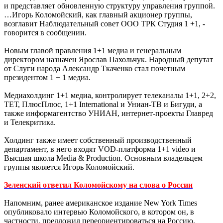
и представляет обновленную структуру управления группой.
…Игорь Коломойский, как главный акционер группы,
возглавит Наблюдательный совет ООО ТРК Студия 1 +1, -
говорится в сообщении.
Новым главой правления 1+1 медиа и генеральным
директором назначен Ярослав Пахольчук. Народный депутат
от Слуги народа Александр Ткаченко стал почетным
президентом 1 + 1 медиа.
Медиахолдинг 1+1 медиа, контролирует телеканалы 1+1, 2+2,
ТЕТ, ПлюсПлюс, 1+1 International и Униан-ТВ и Бигуди, а
также информагентство УНИАН, интернет-проекты Главред
и Телекритика.
Холдинг также имеет собственный производственный
департамент, в него входят VOD-платформа 1+1 video и
Высшая школа Media & Production. Основным владельцем
группы является Игорь Коломойский.
Зеленский ответил Коломойскому на слова о России
Напомним, ранее американское издание New York Times
опубликовало интервью Коломойского, в котором он, в
частности, предложил переориентироваться на Россию.