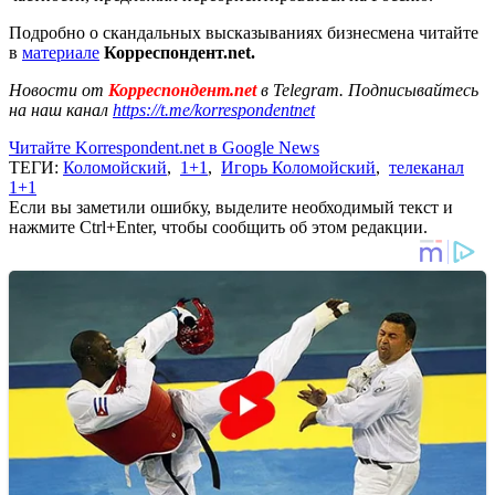
Подробно о скандальных высказываниях бизнесмена читайте
в
материале
Корреспондент.net.
Новости от
Корреспондент.net
в Telegram. Подписывайтесь
на наш канал
https://t.me/korrespondentnet
Читайте Korrespondent.net в Google News
ТЕГИ:
Коломойский
,
1+1
,
Игорь Коломойский
,
телеканал
1+1
Если вы заметили ошибку, выделите необходимый текст и
нажмите Ctrl+Enter, чтобы сообщить об этом редакции.