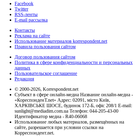
Facebook
Twitter
RSS-ленты
E-mail рассылка
Контакты
Реклама на сайте
Использование материалов korrespondent.net
Правила пользования сайтом
Договор пользования сайтом
Политика в сфере конфиденциальности и персональных
данных
Пользовательское соглашение
Редакция
© 2000-2026, Korrespondent.net
Субъект в сфере онлайн-медиа Название онлайн-медиа -
«КореспонденТ.net» Адрес: 02091, місто Київ,
ХАРКІВСЬКЕ ШОСЕ, будинок 172-Б, офіс 208/1 E-mail:
sunlight@mediadim.com.ua
Телефон: 044-205-43-00
Идентификатор медиа - R40-06068
Использование любых материалов, размещённых на
сайте, разрешается при условии ссылки на
Корреспондент.net.