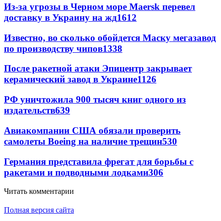
Из-за угрозы в Черном море Maersk перевел
доставку в Украину на жд
1612
Известно, во сколько обойдется Маску мегазавод
по производству чипов
1338
После ракетной атаки Эпицентр закрывает
керамический завод в Украине
1126
РФ уничтожила 900 тысяч книг одного из
издательств
639
Авиакомпании США обязали проверить
самолеты Boeing на наличие трещин
530
Германия представила фрегат для борьбы с
ракетами и подводными лодками
306
Читать комментарии
Полная версия сайта