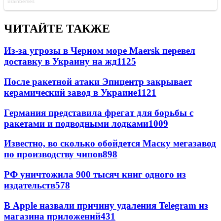
ЧИТАЙТЕ ТАКЖЕ
Из-за угрозы в Черном море Maersk перевел
доставку в Украину на жд
1125
После ракетной атаки Эпицентр закрывает
керамический завод в Украине
1121
Германия представила фрегат для борьбы с
ракетами и подводными лодками
1009
Известно, во сколько обойдется Маску мегазавод
по производству чипов
898
РФ уничтожила 900 тысяч книг одного из
издательств
578
В Apple назвали причину удаления Telegram из
магазина приложений
431