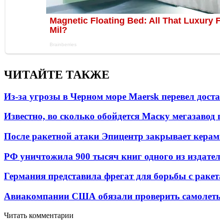
ЧИТАЙТЕ ТАКЖЕ
Из-за угрозы в Черном море Maersk перевел дост
Известно, во сколько обойдется Маску мегазавод 
После ракетной атаки Эпицентр закрывает керам
РФ уничтожила 900 тысяч книг одного из издател
Германия представила фрегат для борьбы с раке
Авиакомпании США обязали проверить самолеты
Читать комментарии