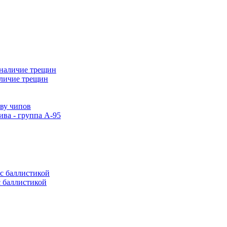
аличие трещин
тву чипов
ива - группа А-95
с баллистикой