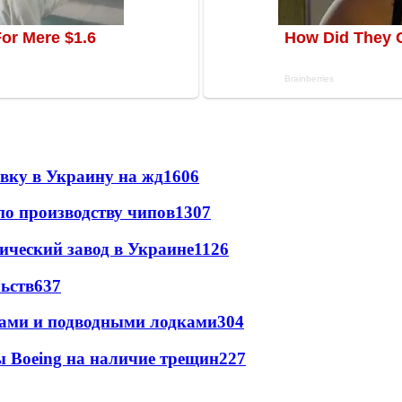
авку в Украину на жд
1606
по производству чипов
1307
ический завод в Украине
1126
ьств
637
тами и подводными лодками
304
 Boeing на наличие трещин
227