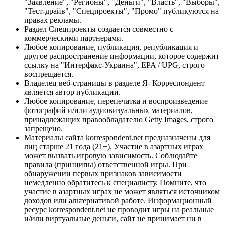
"Заявление", "Регионы", "Деньги", "Власть", "Выборы",
"Тест-драйв", "Спецпроекты", "Промо" публикуются на
правах рекламы.
Раздел Спецпроекты создается совместно с
коммерческими партнерами.
Любое копирование, публикация, републикация и
другое распространение информации, которое содержит
ссылку на "Интерфакс-Украина", EPA / UPG, строго
воспрещается.
Владелец веб-страницы в разделе Я- Корреспондент
является автор публикации.
Любое копирование, перепечатка и воспроизведение
фотографий и/или аудиовизуальных материалов,
принадлежащих правообладателю Getty Images, строго
запрещено.
Материалы сайта korrespondent.net предназначены для
лиц старше 21 года (21+). Участие в азартных играх
может вызвать игровую зависимость. Соблюдайте
правила (принципы) ответственной игры. При
обнаружении первых признаков зависимости
немедленно обратитесь к специалисту. Помните, что
участие в азартных играх не может являться источником
доходов или альтернативой работе. Информационный
ресурс korrespondent.net не проводит игры на реальные
и/или виртуальные деньги, сайт не принимает ни в