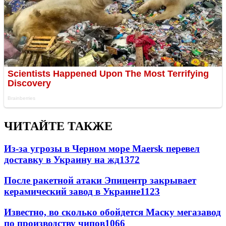
ЧИТАЙТЕ ТАКЖЕ
Из-за угрозы в Черном море Maersk перевел
доставку в Украину на жд
1372
После ракетной атаки Эпицентр закрывает
керамический завод в Украине
1123
Известно, во сколько обойдется Маску мегазавод
по производству чипов
1066