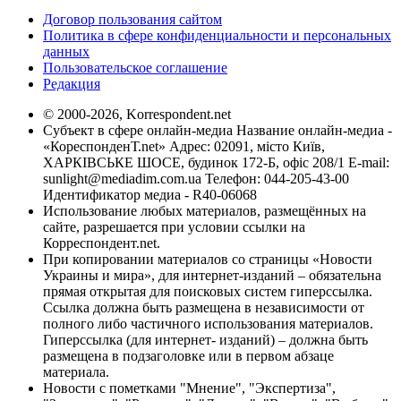
Договор пользования сайтом
Политика в сфере конфиденциальности и персональных
данных
Пользовательское соглашение
Редакция
© 2000-2026, Korrespondent.net
Субъект в сфере онлайн-медиа Название онлайн-медиа -
«КореспонденТ.net» Адрес: 02091, місто Київ,
ХАРКІВСЬКЕ ШОСЕ, будинок 172-Б, офіс 208/1 E-mail:
sunlight@mediadim.com.ua
Телефон: 044-205-43-00
Идентификатор медиа - R40-06068
Использование любых материалов, размещённых на
сайте, разрешается при условии ссылки на
Корреспондент.net.
При копировании материалов со страницы «Новости
Украины и мира», для интернет-изданий – обязательна
прямая открытая для поисковых систем гиперссылка.
Ссылка должна быть размещена в независимости от
полного либо частичного использования материалов.
Гиперссылка (для интернет- изданий) – должна быть
размещена в подзаголовке или в первом абзаце
материала.
Новости с пометками "Мнение", "Экспертиза",