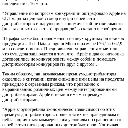
понедельник, 16 марта.
"Управление по вопросам конкуренции оштрафовало Apple на
€1,1 млрд за ценовой сговор внутри своей сети
дистрибьюторов и нарушение экономической независимости
[не связанных с ее сетью] продавцов", - сказано в сообщении.
Штрафы также были наложены и на двух крупных оптовиков
продукции - Tech Data и Ingram Micro в размере €76,1 и €62,9
млн соответственно. Представители управления отметили,
что суть дела заключается в том, что "Apple и два ее оптовика
договорились не конкурировать между собой и помешать
дистрибьюторам конкурировать друг с другом".
Таким образом, так называемые премиум-дистрибьюторы
оказались в ситуации, когда снижение ими цены на продукты
приводило к серьезным рискам, что приводило к
выравниванию розничных цен между интегрированными
дистрибьюторами Apple и независимыми премиум-
дистрибьюторами.
"Apple злоупотребила экономической зависимостью этих
премиум-дистрибьюторов, подвергая их несправедливым и
неблагоприятным коммерческим условиям по сравнению со
своей сетью интегрированных дистрибьюторов. Учитывая