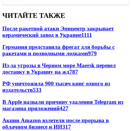
ЧИТАЙТЕ ТАКЖЕ
После ракетной атаки Эпицентр закрывает
керамический завод в Украине
1111
Германия представила фрегат для борьбы с
ракетами и подводными лодками
979
Из-за угрозы в Черном море Maersk перевел
доставку в Украину на жд
787
РФ уничтожила 900 тысяч книг одного из
издательств
533
В Apple назвали причину удаления Telegram из
магазина приложений
427
Акции Amazon взлетели после прорыва в
облачном бизнесе и ИИ
317