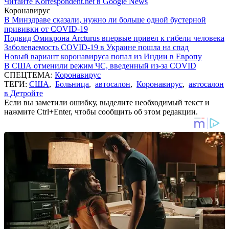
Читайте Korrespondent.net в Google News
Коронавирус
В Минздраве сказали, нужно ли больше одной бустерной
прививки от COVID-19
Подвид Омикрона Arcturus впервые привел к гибели человека
Заболеваемость COVID-19 в Украине пошла на спад
Новый вариант коронавируса попал из Индии в Европу
В США отменили режим ЧС, введенный из-за COVID
СПЕЦТЕМА:
Коронавирус
ТЕГИ:
США
,
Больница
,
автосалон
,
Коронавирус
,
автосалон
в Детройте
Если вы заметили ошибку, выделите необходимый текст и
нажмите Ctrl+Enter, чтобы сообщить об этом редакции.