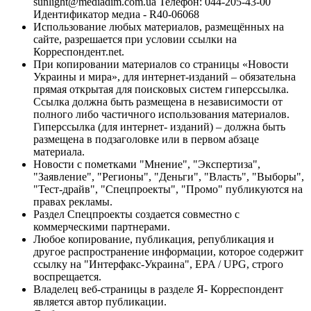
sunlight@mediadim.com.ua
Телефон: 044-205-43-00
Идентификатор медиа - R40-06068
Использование любых материалов, размещённых на
сайте, разрешается при условии ссылки на
Корреспондент.net.
При копировании материалов со страницы «Новости
Украины и мира», для интернет-изданий – обязательна
прямая открытая для поисковых систем гиперссылка.
Ссылка должна быть размещена в независимости от
полного либо частичного использования материалов.
Гиперссылка (для интернет- изданий) – должна быть
размещена в подзаголовке или в первом абзаце
материала.
Новости с пометками "Мнение", "Экспертиза",
"Заявление", "Регионы", "Деньги", "Власть", "Выборы",
"Тест-драйв", "Спецпроекты", "Промо" публикуются на
правах рекламы.
Раздел Спецпроекты создается совместно с
коммерческими партнерами.
Любое копирование, публикация, републикация и
другое распространение информации, которое содержит
ссылку на "Интерфакс-Украина", EPA / UPG, строго
воспрещается.
Владелец веб-страницы в разделе Я- Корреспондент
является автор публикации.