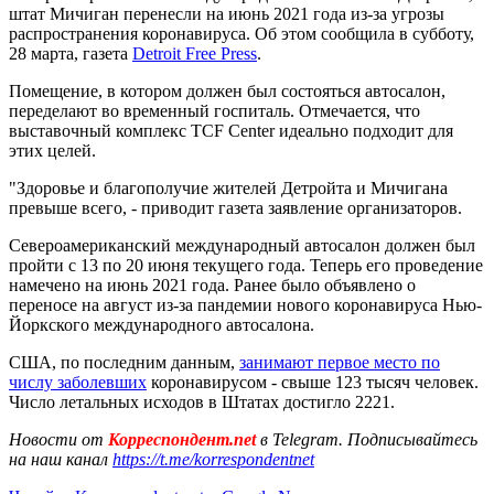
штат Мичиган перенесли на июнь 2021 года из-за угрозы
распространения коронавируса. Об этом сообщила в субботу,
28 марта, газета
Detroit Free Press
.
Помещение, в котором должен был состояться автосалон,
переделают во временный госпиталь. Отмечается, что
выставочный комплекс TCF Center идеально подходит для
этих целей.
"Здоровье и благополучие жителей Детройта и Мичигана
превыше всего, - приводит газета заявление организаторов.
Североамериканский международный автосалон должен был
пройти с 13 по 20 июня текущего года. Теперь его проведение
намечено на июнь 2021 года. Ранее было объявлено о
переносе на август из-за пандемии нового коронавируса Нью-
Йоркского международного автосалона.
США, по последним данным,
занимают первое место по
числу заболевших
коронавирусом - свыше 123 тысяч человек.
Число летальных исходов в Штатах достигло 2221.
Новости от
Корреспондент.net
в Telegram. Подписывайтесь
на наш канал
https://t.me/korrespondentnet