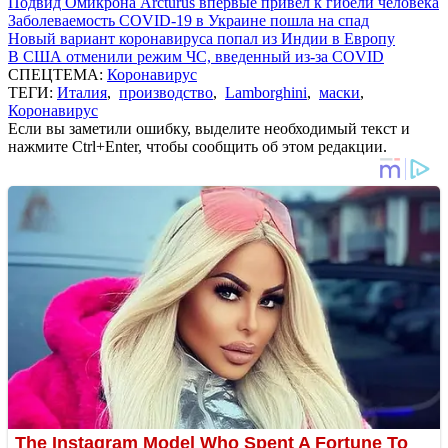
Подвид Омикрона Arcturus впервые привел к гибели человека
Заболеваемость COVID-19 в Украине пошла на спад
Новый вариант коронавируса попал из Индии в Европу
В США отменили режим ЧС, введенный из-за COVID
СПЕЦТЕМА:
Коронавирус
ТЕГИ:
Италия
,
производство
,
Lamborghini
,
маски
,
Коронавирус
Если вы заметили ошибку, выделите необходимый текст и
нажмите Ctrl+Enter, чтобы сообщить об этом редакции.