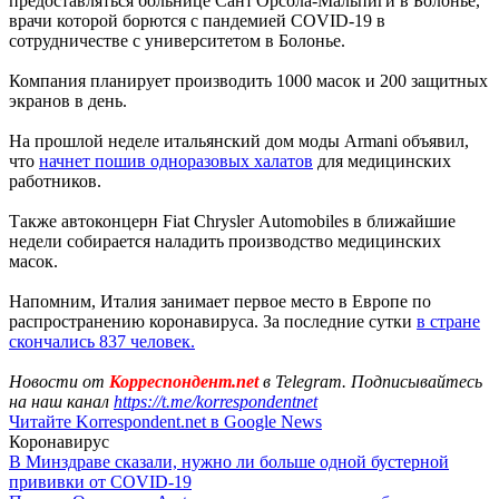
предоставляться больнице Сант'Орсола-Мальпиги в Болонье,
врачи которой борются с пандемией COVID-19 в
сотрудничестве с университетом в Болонье.
Компания планирует производить 1000 масок и 200 защитных
экранов в день.
На прошлой неделе итальянский дом моды Armani объявил,
что
начнет пошив одноразовых халатов
для медицинских
работников.
Также автоконцерн Fiat Chrysler Аutomobiles в ближайшие
недели собирается наладить производство медицинских
масок.
Напомним, Италия занимает первое место в Европе по
распространению коронавируса. За последние сутки
в стране
скончались
837 человек.
Новости от
Корреспондент.net
в Telegram. Подписывайтесь
на наш канал
https://t.me/korrespondentnet
Читайте Korrespondent.net в Google News
Коронавирус
В Минздраве сказали, нужно ли больше одной бустерной
прививки от COVID-19