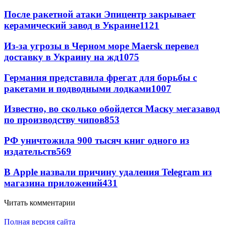
После ракетной атаки Эпицентр закрывает
керамический завод в Украине
1121
Из-за угрозы в Черном море Maersk перевел
доставку в Украину на жд
1075
Германия представила фрегат для борьбы с
ракетами и подводными лодками
1007
Известно, во сколько обойдется Маску мегазавод
по производству чипов
853
РФ уничтожила 900 тысяч книг одного из
издательств
569
В Apple назвали причину удаления Telegram из
магазина приложений
431
Читать комментарии
Полная версия сайта