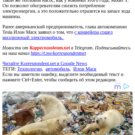
такой же тепловой насос, как у новинки этого года, Model Y.
Он позволит обогревателям снизить потребление
электроэнергии, а это положительно отразится на запасе хода
машины.
Ранее американский предприниматель, глава автокомпании
Tesla Илон Маск заявил о том, что
с конвейера сошел
миллионный электромобиль.
Новости от
Корреспондент.net
в Telegram. Подписывайтесь
на наш канал
https://t.me/korrespondentnet
Читайте Korrespondent.net в Google News
ТЕГИ:
Технологии
,
автомобиль
,
Илон Маск
Если вы заметили ошибку, выделите необходимый текст и
нажмите Ctrl+Enter, чтобы сообщить об этом редакции.