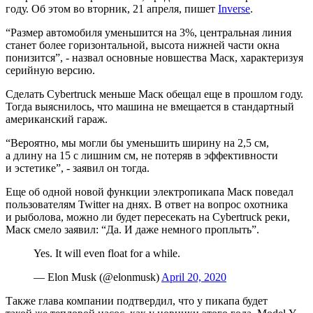
году. Об этом во вторник, 21 апреля, пишет
Inverse
.
“Размер автомобиля уменьшится на 3%, центральная линия
станет более горизонтальной, высота нижней части окна
понизится”, - назвал основные новшества Маск, характеризуя
серийную версию.
Сделать Cybertruck меньше Маск обещал еще в прошлом году.
Тогда выяснилось, что машина не вмещается в стандартный
американский гараж.
“Вероятно, мы могли бы уменьшить ширину на 2,5 см,
а длину на 15 с лишним см, не потеряв в эффективности
и эстетике”, - заявил он тогда.
Еще об одной новой функции электропикапа Маск поведал
пользователям Twitter на днях. В ответ на вопрос охотника
и рыболова, можно ли будет пересекать на Cybertruck реки,
Маск смело заявил: “Да. И даже немного проплыть”.
Yes. It will even float for a while.
— Elon Musk (@elonmusk)
April 20, 2020
Также глава компании подтвердил, что у пикапа будет