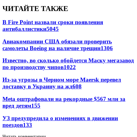
ЧИТАЙТЕ ТАКЖЕ
В Fire Point назвали сроки появления
антибаллистики
5045
Авиакомпании США обязали проверить
самолеты Boeing на наличие трещин
1306
Известно, во сколько обойдется Маску мегазавод
по производству чипов
1022
Из-за угрозы в Черном море Maersk перевел
доставку в Украину на жд
608
Meta оштрафовали на рекордные $567 млн за
вред детям
155
УЗ предупредила о изменениях в движении
поездов
133
Читать комментарии