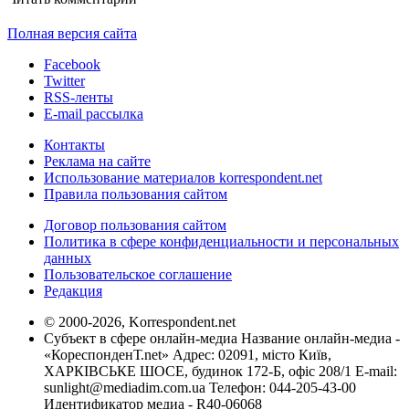
Полная версия сайта
Facebook
Twitter
RSS-ленты
E-mail рассылка
Контакты
Реклама на сайте
Использование материалов korrespondent.net
Правила пользования сайтом
Договор пользования сайтом
Политика в сфере конфиденциальности и персональных
данных
Пользовательское соглашение
Редакция
© 2000-2026, Korrespondent.net
Субъект в сфере онлайн-медиа Название онлайн-медиа -
«КореспонденТ.net» Адрес: 02091, місто Київ,
ХАРКІВСЬКЕ ШОСЕ, будинок 172-Б, офіс 208/1 E-mail:
sunlight@mediadim.com.ua
Телефон: 044-205-43-00
Идентификатор медиа - R40-06068