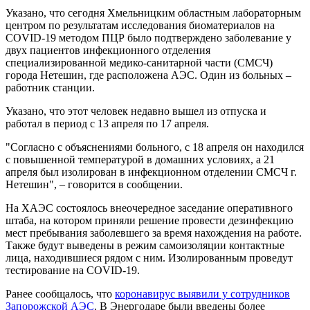
Указано, что сегодня Хмельницким областным лабораторным
центром по результатам исследования биоматериалов на
COVID-19 методом ПЦР было подтверждено заболевание у
двух пациентов инфекционного отделения
специализированной медико-санитарной части (СМСЧ)
города Нетешин, где расположена АЭС. Один из больных –
работник станции.
Указано, что этот человек недавно вышел из отпуска и
работал в период с 13 апреля по 17 апреля.
"Согласно с объяснениями больного, с 18 апреля он находился
с повышенной температурой в домашних условиях, а 21
апреля был изолирован в инфекционном отделении СМСЧ г.
Нетешин", – говорится в сообщении.
На ХАЭС состоялось внеочередное заседание оперативного
штаба, на котором приняли решение провести дезинфекцию
мест пребывания заболевшего за время нахождения на работе.
Также будут выведены в режим самоизоляции контактные
лица, находившиеся рядом с ним. Изолированным проведут
тестирование на COVID-19.
Ранее сообщалось, что
коронавирус выявили у сотрудников
Запорожской АЭС
. В Энергодаре были введены более