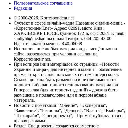
Пользовательское соглашение
Редакция
© 2000-2026, Korrespondent.net
Субъект в сфере онлайн-медиа Название онлайн-медиа -
«КореспонденТ.net» Адрес: 02091, місто Київ,
ХАРКІВСЬКЕ ШОСЕ, будинок 172-Б, офіс 208/1 E-mail:
sunlight@mediadim.com.ua
Телефон: 044-205-43-00
Идентификатор медиа - R40-06068
Использование любых материалов, размещённых на
сайте, разрешается при условии ссылки на
Корреспондент.net.
При копировании материалов со страницы «Новости
Украины и мира», для интернет-изданий – обязательна
прямая открытая для поисковых систем гиперссылка.
Ссылка должна быть размещена в независимости от
полного либо частичного использования материалов.
Гиперссылка (для интернет- изданий) – должна быть
размещена в подзаголовке или в первом абзаце
материала.
Новости с пометками "Мнение", "Экспертиза",
"Заявление", "Регионы", "Деньги", "Власть", "Выборы",
"Тест-драйв", "Спецпроекты", "Промо" публикуются на
правах рекламы.
Раздел Спецпроекты создается совместно с