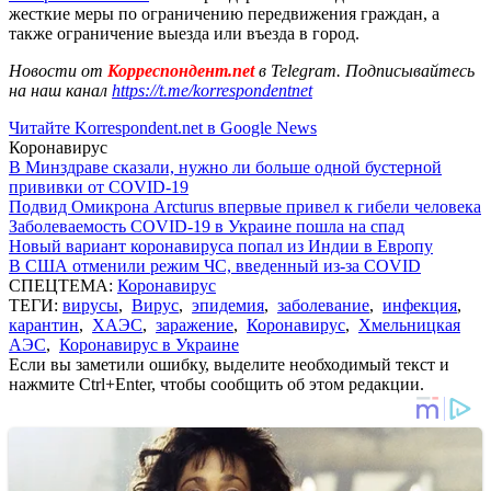
жесткие меры по ограничению передвижения граждан, а
также ограничение выезда или въезда в город.
Новости от
Корреспондент.net
в Telegram. Подписывайтесь
на наш канал
https://t.me/korrespondentnet
Читайте Korrespondent.net в Google News
Коронавирус
В Минздраве сказали, нужно ли больше одной бустерной
прививки от COVID-19
Подвид Омикрона Arcturus впервые привел к гибели человека
Заболеваемость COVID-19 в Украине пошла на спад
Новый вариант коронавируса попал из Индии в Европу
В США отменили режим ЧС, введенный из-за COVID
СПЕЦТЕМА:
Коронавирус
ТЕГИ:
вирусы
,
Вирус
,
эпидемия
,
заболевание
,
инфекция
,
карантин
,
ХАЭС
,
заражение
,
Коронавирус
,
Хмельницкая
АЭС
,
Коронавирус в Украине
Если вы заметили ошибку, выделите необходимый текст и
нажмите Ctrl+Enter, чтобы сообщить об этом редакции.