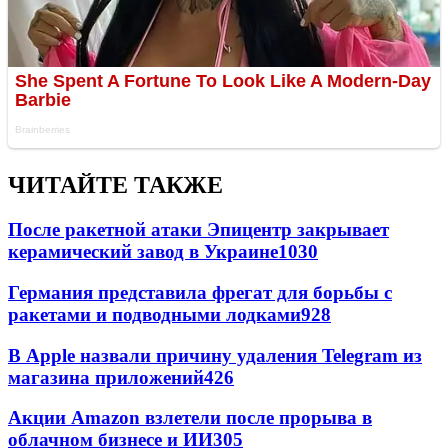
ЧИТАЙТЕ ТАКЖЕ
После ракетной атаки Эпицентр закрывает
керамический завод в Украине
1030
Германия представила фрегат для борьбы с
ракетами и подводными лодками
928
В Apple назвали причину удаления Telegram из
магазина приложений
426
Акции Amazon взлетели после прорыва в
облачном бизнесе и ИИ
305